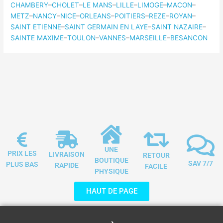
CHAMBERY
–
CHOLET
–
LE MANS
–
LILLE
–
LIMOGE
–
MACON
–
METZ
–
NANCY
–
NICE
–
ORLEANS
–
POITIERS
–
REZE
–
ROYAN
–
SAINT ETIENNE
–
SAINT GERMAIN EN LAYE
–
SAINT NAZAIRE
–
SAINTE MAXIME
–
TOULON
–
VANNES
–
MARSEILLE
–
BESANCON
UNE
PRIX LES
LIVRAISON
RETOUR
BOUTIQUE
SAV 7/7
PLUS BAS
RAPIDE
FACILE
PHYSIQUE
HAUT DE PAGE