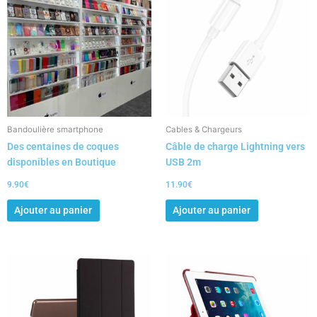
Bandoulière smartphone
Cables & Chargeurs
Des centaines de coques
Câble de charge Lightning vers
disponibles en Boutique
USB 2m
9.90
€
11.90
€
Ajouter au panier
Ajouter au panier
Ce
Ce
produit
produit
a
a
plusieurs
plusieurs