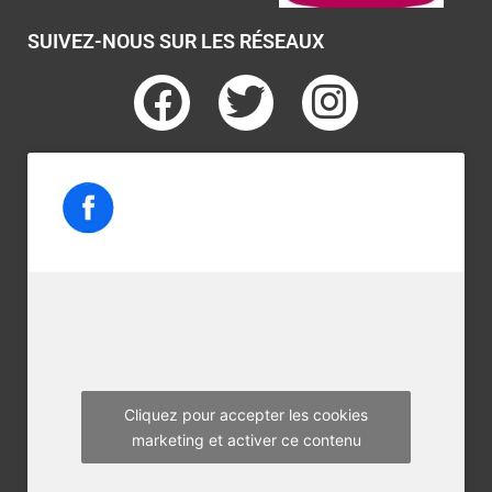
SUIVEZ-NOUS SUR LES RÉSEAUX
F
T
I
a
w
n
c
i
s
e
t
t
b
t
a
o
e
g
o
r
r
k
a
m
Cliquez pour accepter les cookies
marketing et activer ce contenu