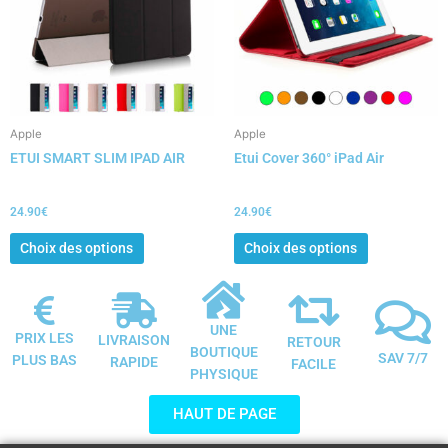
variations.
variations.
Les
Les
options
options
peuvent
peuvent
être
être
choisies
choisies
Apple
Apple
sur
sur
ETUI SMART SLIM IPAD AIR
Etui Cover 360° iPad Air
la
la
page
page
du
du
24.90
€
24.90
€
produit
produit
Choix des options
Choix des options
UNE
PRIX LES
LIVRAISON
RETOUR
BOUTIQUE
SAV 7/7
PLUS BAS
RAPIDE
FACILE
PHYSIQUE
HAUT DE PAGE