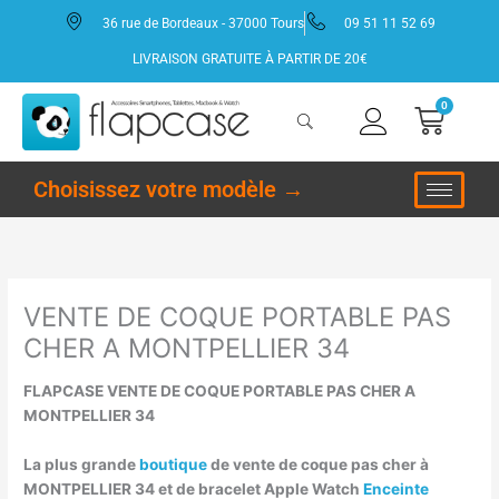
Aller
36 rue de Bordeaux - 37000 Tours
09 51 11 52 69
au
contenu
LIVRAISON GRATUITE À PARTIR DE 20€
0
Panie
Choisissez votre modèle →
VENTE DE COQUE PORTABLE PAS
CHER A MONTPELLIER 34
FLAPCASE VENTE DE COQUE PORTABLE PAS CHER A
MONTPELLIER 34
La plus grande
boutique
de vente de coque pas cher à
MONTPELLIER 34 et de bracelet Apple Watch
Enceinte