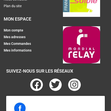
Plan du site
MON ESPACE
Mon compte
Mes adresses
Mes Commandes
Mes informations
SUIVEZ-NOUS SUR LES RÉSEAUX
F
T
I
a
w
n
c
i
s
e
t
t