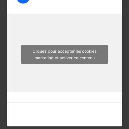
b
t
a
o
e
g
o
r
r
k
a
m
Cliquez pour accepter les cookies
marketing et activer ce contenu