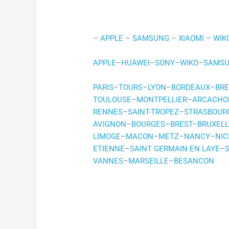
–
APPLE
–
SAMSUNG
–
XIAOMI
–
WIK
APPLE
–
HUAWEI
–
SONY
–
WIKO
–
SAMS
PARIS
–
TOURS
–
LYON
–
BORDEAUX
–
BRE
TOULOUSE
–
MONTPELLIER
–
ARCACHO
RENNES
–
SAINT-TROPEZ
–
STRASBOUR
AVIGNON
–
BOURGES
–
BREST
–
BRUXEL
LIMOGE
–
MACON
–
METZ
–
NANCY
–
NIC
ETIENNE
–
SAINT GERMAIN EN LAYE
–
VANNES
–
MARSEILLE
–
BESANCON