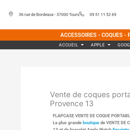
Aller
au
36 rue de Bordeaux - 37000 Tours
09 51 11 52 69
contenu
ACCESSOIRES - COQUES - 
ACCUEIL
APPLE
GOOG
Vente de coques porta
Provence 13
FLAPCASE VENTE DE COQUE PORTABL
La plus grande
boutique
de VENTE DE 
13 et de bracelet Apple Watch
Enceinte