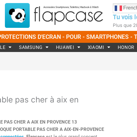
Frenc
Tu vois l
Plus que
2
PROTECTIONS D'ECRAN - POUR - SMARTPHONES -
LE
SAMSUNG
HUAWEI
XIAOMI
HONOR
ble pas cher à aix en
E PAS CHER A AIX EN PROVENCE 13
COQUE PORTABLE PAS CHER A AIX-EN-PROVENCE
 connectées
Flapcase
est le plus grand concept