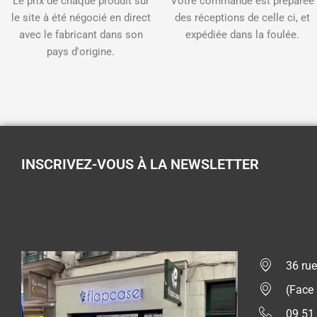
Le prix de chaque produit sur
Votre commande est préparée
le site à été négocié en direct
des réceptions de celle ci, et
avec le fabricant dans son
expédiée dans la foulée.
pays d'origine.
INSCRIVEZ-VOUS À LA NEWSLETTER
36 rue
(Face
09 51