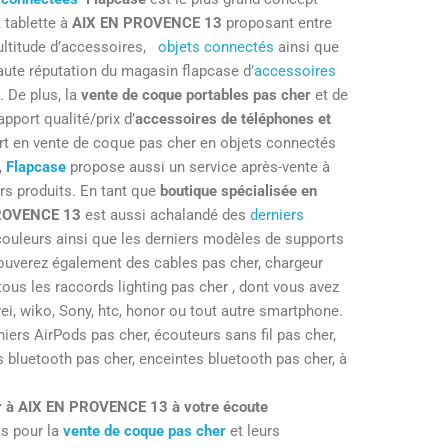
 tablette à
AIX EN PROVENCE 13
proposant entre
ultitude d’accessoires,
objets connectés
ainsi que
 haute réputation du magasin flapcase d
’accessoires
3
. De plus, la
vente de coque portables pas cher
et de
apport qualité/prix d’
accessoires de téléphones et
ert en vente de coque pas cher en objets connectés
,
Flapcase
propose aussi un service après-vente à
urs produits. En tant que
boutique spécialisée en
ROVENCE 13
est aussi achalandé des
derniers
couleurs ainsi que les derniers modèles de supports
ouverez également des cables pas cher, chargeur
tous les raccords lighting pas cher , dont vous avez
i, wiko, Sony, htc, honor ou tout autre smartphone.
iers AirPods pas cher, écouteurs sans fil pas cher,
s bluetooth pas cher, enceintes bluetooth pas cher, à
er à AIX EN PROVENCE 13 à votre écoute
ts pour la
vente de coque pas cher
et leurs