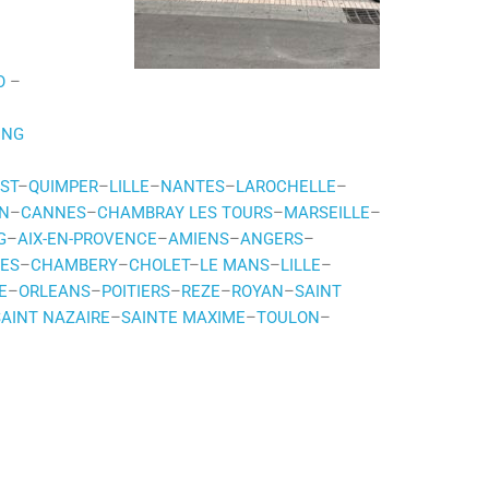
O
–
UNG
ST
–
QUIMPER
–
LILLE
–
NANTES
–
LAROCHELLE
–
N
–
CANNES
–
CHAMBRAY LES TOURS
–
MARSEILLE
–
G
–
AIX-EN-PROVENCE
–
AMIENS
–
ANGERS
–
LES
–
CHAMBERY
–
CHOLET
–
LE MANS
–
LILLE
–
E
–
ORLEANS
–
POITIERS
–
REZE
–
ROYAN
–
SAINT
SAINT NAZAIRE
–
SAINTE MAXIME
–
TOULON
–