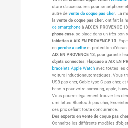
store d’accessoires pour smartphone et
autre de
vente de coque pas cher
. La m
la
vente de coque pas cher
, ont fait la
de smartphone
à
AIX EN PROVENCE 1
phone case
, se place dans un très bon r
tablettes à
AIX EN PROVENCE 13
. Exp
en
perche a selfie
et protection d’écran 
AIX EN PROVENCE 13
, pour garantir le
objets connectés
,
Flapcase
à
AIX EN P
bracelets Apple Watch
avec toutes les 
voiture inductionautomatiques. Vous tr
USB pas cher, Cable type C pas cher, et 
besoin pour votre samsung, apple, huawe
Vous pourrez également trouver les dern
oreillettes Bluetooth pas cher, Enceinte
des prix défiant toute concurrence.
Des experts en vente de coque pas ch
Connaître les différents modèles d’obje