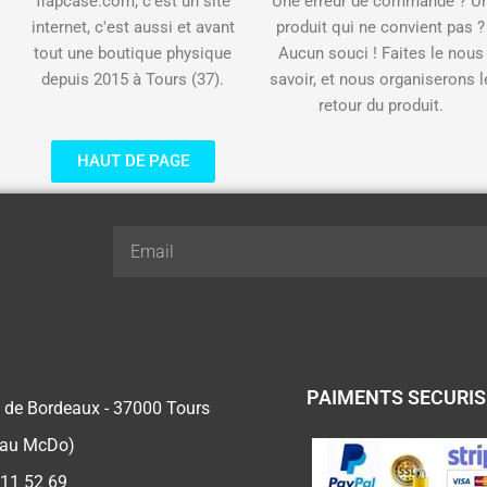
flapcase.com, c'est un site
Une erreur de commande ? U
internet, c'est aussi et avant
produit qui ne convient pas ?
tout une boutique physique
Aucun souci ! Faites le nous
depuis 2015 à Tours (37).
savoir, et nous organiserons l
retour du produit.
HAUT DE PAGE
Email
PAIMENTS SECURI
 de Bordeaux - 37000 Tours
 au McDo)
 11 52 69