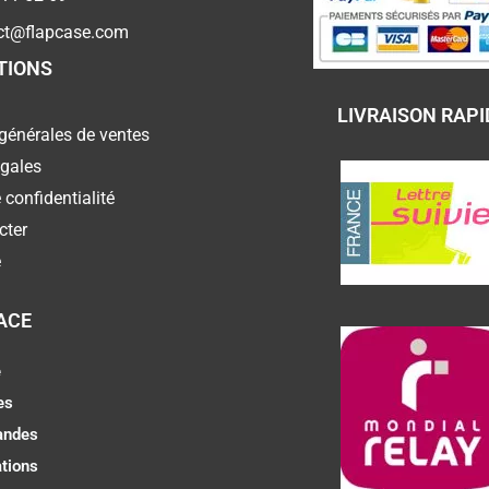
ct@flapcase.com
TIONS
LIVRAISON RAPI
générales de ventes
égales
 confidentialité
cter
e
ACE
e
es
ndes
tions