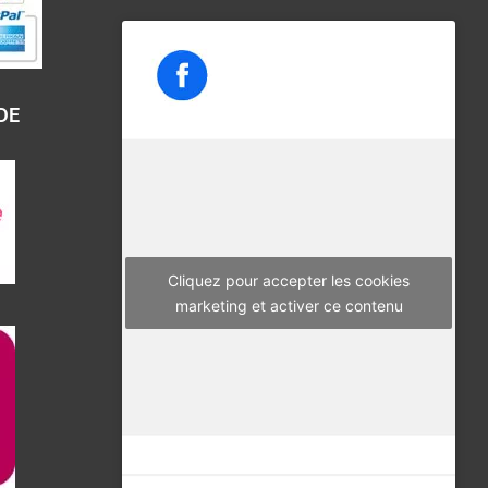
a
w
n
c
i
s
e
t
t
b
t
a
DE
o
e
g
o
r
r
k
a
m
Cliquez pour accepter les cookies
marketing et activer ce contenu