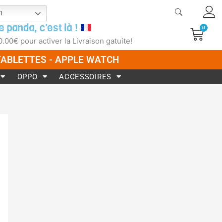
h
e panda, c'est là !
0
Pani
0.00
€
pour activer la Livraison gatuite!
 TABLETTES - APPLE WATCH
OPPO
ACCESSOIRES