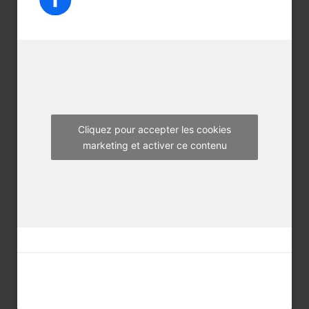
e
t
t
b
t
a
o
e
g
o
r
r
k
a
m
Cliquez pour accepter les cookies
marketing et activer ce contenu