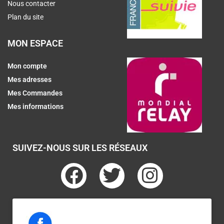
Nous contacter
Plan du site
MON ESPACE
Mon compte
Mes adresses
Mes Commandes
Mes informations
SUIVEZ-NOUS SUR LES RÉSEAUX
F
T
I
a
w
n
c
i
s