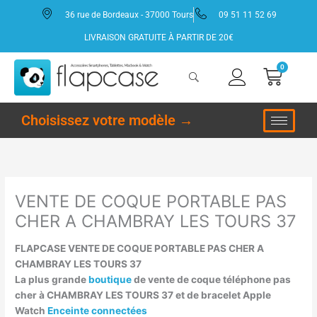
Aller
36 rue de Bordeaux - 37000 Tours
09 51 11 52 69
au
contenu
LIVRAISON GRATUITE À PARTIR DE 20€
0
Panie
Choisissez votre modèle →
VENTE DE COQUE PORTABLE PAS
CHER A CHAMBRAY LES TOURS 37
FLAPCASE VENTE DE COQUE PORTABLE PAS CHER A
CHAMBRAY LES TOURS 37
La plus grande
boutique
de vente de coque téléphone pas
cher à CHAMBRAY LES TOURS 37 et de bracelet Apple
Watch
Enceinte connectées