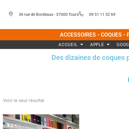
Aller
au
36 rue de Bordeaux - 37000 Tours
09 51 11 52 69
contenu
ACCESSOIRES - COQUES - 
ACCUEIL
APPLE
GOOG
Des dizaines de coques 
Voici le seul résultat