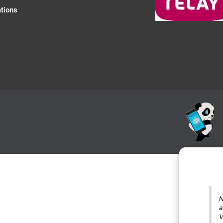
tions
N
a
V