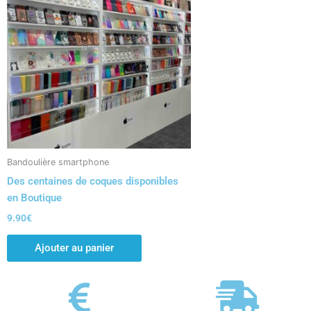
Bandoulière smartphone
Des centaines de coques disponibles
en Boutique
9.90
€
Ajouter au panier