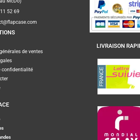
 au McDo)
 11 52 69
ct@flapcase.com
TIONS
LIVRAISON RAPI
générales de ventes
égales
 confidentialité
cter
e
ACE
e
es
ndes