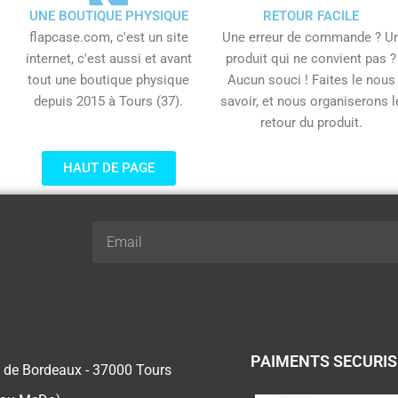
UNE BOUTIQUE PHYSIQUE
RETOUR FACILE
flapcase.com, c'est un site
Une erreur de commande ? U
internet, c'est aussi et avant
produit qui ne convient pas ?
tout une boutique physique
Aucun souci ! Faites le nous
depuis 2015 à Tours (37).
savoir, et nous organiserons l
retour du produit.
HAUT DE PAGE
Email
PAIMENTS SECURI
 de Bordeaux - 37000 Tours