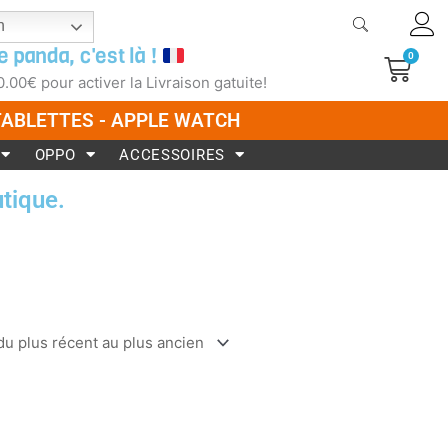
h
e panda, c'est là !
0
Pani
0.00
€
pour activer la Livraison gatuite!
 TABLETTES - APPLE WATCH
OPPO
ACCESSOIRES
tique.