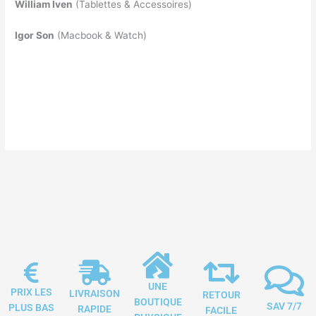
William Iven
(Tablettes & Accessoires)
Igor Son
(Macbook & Watch)
kinemaster for pc
kinemaster
kinemaster download
The Zalo PC
free fire game download for pc
UNE
PRIX LES
LIVRAISON
RETOUR
BOUTIQUE
SAV 7/7
PLUS BAS
RAPIDE
FACILE