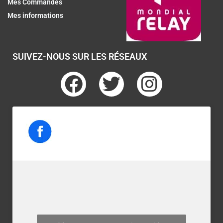
Mes Commandes
Mes informations
SUIVEZ-NOUS SUR LES RÉSEAUX
F
T
I
a
w
n
c
i
s
e
t
t
b
t
a
o
e
g
o
r
r
k
a