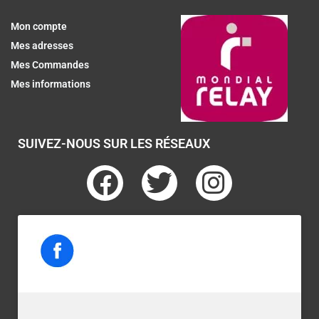
Mon compte
Mes adresses
Mes Commandes
Mes informations
SUIVEZ-NOUS SUR LES RÉSEAUX
F
T
I
a
w
n
c
i
s
e
t
t
b
t
a
o
e
g