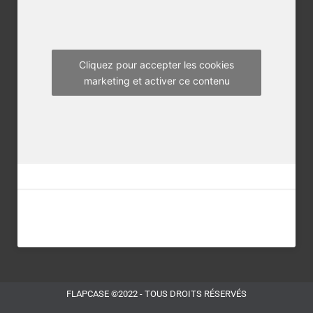
o
r
r
k
a
m
Cliquez pour accepter les cookies
marketing et activer ce contenu
FLAPCASE ©2022 - TOUS DROITS RÉSERVÉS