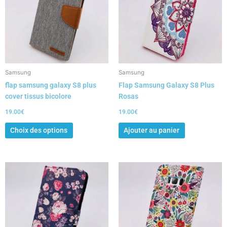
variations.
Les
options
peuvent
être
choisies
Samsung
Samsung
sur
flap samsung galaxy S8 plus
Flap Samsung Galaxy S8 Plus
la
cover tissus bicolore
Rosas
page
du
19.00
€
19.00
€
produit
Choix des options
Ajouter au panier