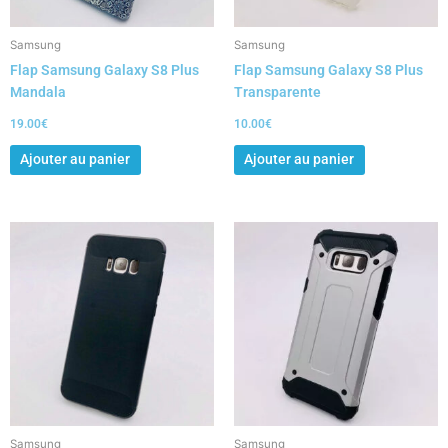
Samsung
Samsung
Flap Samsung Galaxy S8 Plus
Flap Samsung Galaxy S8 Plus
Mandala
Transparente
19.00
€
10.00
€
Ajouter au panier
Ajouter au panier
Ce
Ce
produit
produit
a
a
plusieurs
plusieurs
variations.
variations.
Les
Les
options
options
peuvent
peuvent
être
être
choisies
choisies
Samsung
Samsung