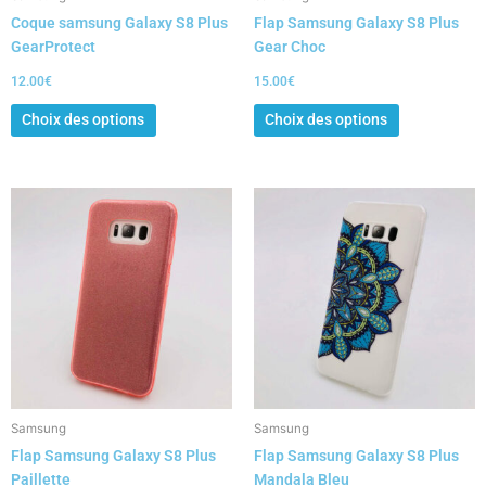
sur
sur
Coque samsung Galaxy S8 Plus
Flap Samsung Galaxy S8 Plus
la
la
GearProtect
Gear Choc
page
page
du
du
12.00
€
15.00
€
produit
produit
Choix des options
Choix des options
Ce
produit
a
plusieurs
variations.
Les
options
peuvent
être
choisies
Samsung
Samsung
sur
Flap Samsung Galaxy S8 Plus
Flap Samsung Galaxy S8 Plus
la
Paillette
Mandala Bleu
page