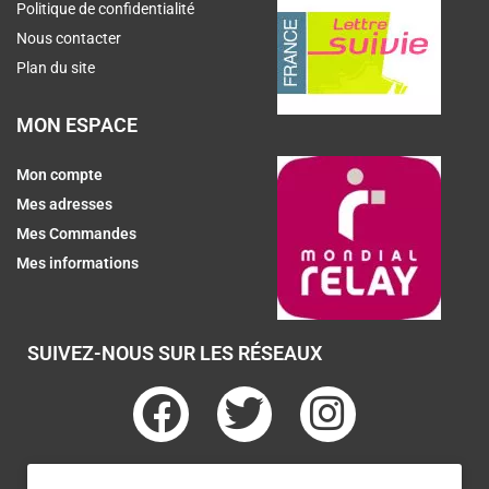
Politique de confidentialité
Nous contacter
Plan du site
MON ESPACE
Mon compte
Mes adresses
Mes Commandes
Mes informations
SUIVEZ-NOUS SUR LES RÉSEAUX
F
T
I
a
w
n
c
i
s