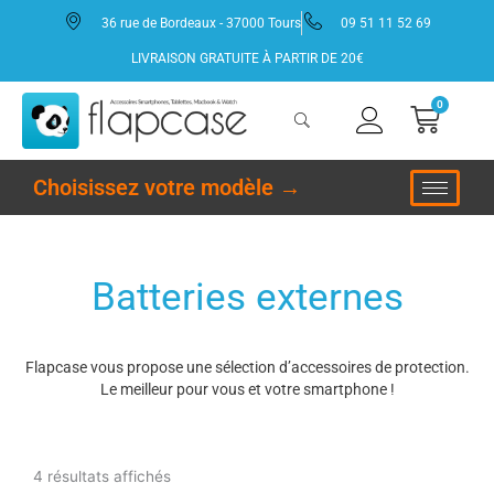
Aller
36 rue de Bordeaux - 37000 Tours
09 51 11 52 69
au
contenu
LIVRAISON GRATUITE À PARTIR DE 20€
0
Panie
Choisissez votre modèle →
Batteries externes
Flapcase vous propose une sélection d’accessoires de protection.
Le meilleur pour vous et votre smartphone !
Trié
du
plus
4 résultats affichés
récent