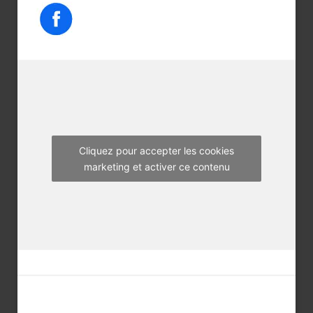
e
t
t
b
t
a
o
e
g
o
r
r
k
a
m
Cliquez pour accepter les cookies
marketing et activer ce contenu