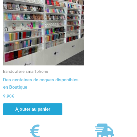
Bandoulière smartphone
Des centaines de coques disponibles
en Boutique
9.90
€
Ajouter au panier