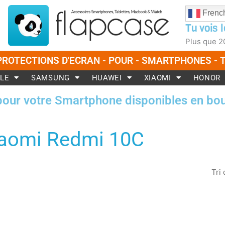
Frenc
Tu vois l
Plus que
2
PROTECTIONS D'ECRAN - POUR - SMARTPHONES -
LE
SAMSUNG
HUAWEI
XIAOMI
HONOR
pour votre Smartphone disponibles en bou
aomi Redmi 10C