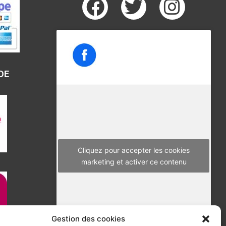
F
T
I
a
w
n
c
i
s
e
t
t
b
t
a
DE
o
e
g
o
r
r
k
a
m
Cliquez pour accepter les cookies
marketing et activer ce contenu
Gestion des cookies