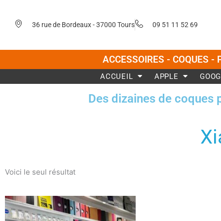
Aller
au
36 rue de Bordeaux - 37000 Tours
09 51 11 52 69
contenu
ACCESSOIRES - COQUES - 
ACCUEIL
APPLE
GOOG
Des dizaines de coques 
Xi
Voici le seul résultat