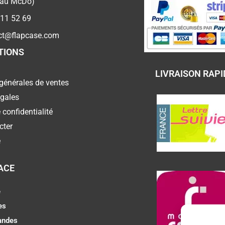
 au McDo)
 11 52 69
ct@flapcase.com
TIONS
LIVRAISON RAPI
générales de ventes
égales
 confidentialité
cter
e
ACE
e
es
ndes