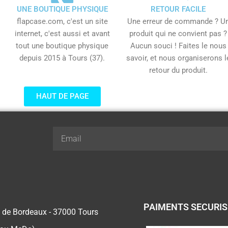
UNE BOUTIQUE PHYSIQUE
RETOUR FACILE
flapcase.com, c'est un site
Une erreur de commande ? U
internet, c'est aussi et avant
produit qui ne convient pas ?
tout une boutique physique
Aucun souci ! Faites le nous
depuis 2015 à Tours (37).
savoir, et nous organiserons l
retour du produit.
HAUT DE PAGE
Email
PAIMENTS SECURI
 de Bordeaux - 37000 Tours