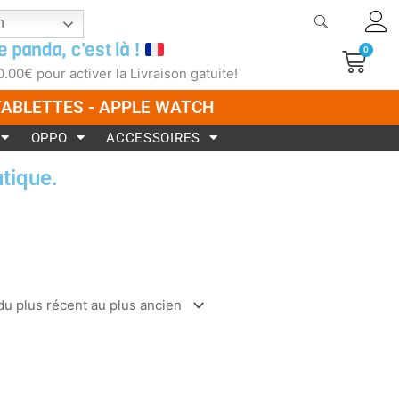
h
e panda, c'est là !
0
Pani
0.00
€
pour activer la Livraison gatuite!
 TABLETTES - APPLE WATCH
OPPO
ACCESSOIRES
tique.