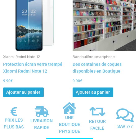
Xiaomi Redmi Note 12
Bandoulière smartphone
Protection écran verre trempé
Des centaines de coques
Xiaomi Redmi Note 12
disponibles en Boutique
9.90
€
9.90
€
Ajouter au panier
Ajouter au panier
UNE
PRIX LES
LIVRAISON
RETOUR
BOUTIQUE
SAV 7/7
PLUS BAS
RAPIDE
FACILE
PHYSIQUE