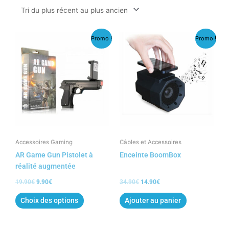
au
plus
ancien
Le
Le
Le
Le
Ce
Promo !
Promo !
prix
prix
prix
prix
produit
initial
actuel
initial
actuel
a
était :
est :
était :
est :
19.90€.
9.90€.
34.90€.
14.90€.
plusieurs
variations.
Les
options
peuvent
être
choisies
Accessoires Gaming
Câbles et Accessoires
sur
AR Game Gun Pistolet à
Enceinte BoomBox
la
réalité augmentée
page
19.90
€
9.90
€
34.90
€
14.90
€
du
produit
Choix des options
Ajouter au panier