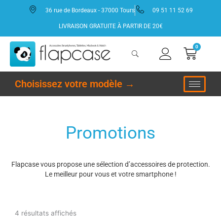
Aller
36 rue de Bordeaux - 37000 Tours
09 51 11 52 69
au
contenu
LIVRAISON GRATUITE À PARTIR DE 20€
0
Panie
Choisissez votre modèle →
Promotions
Flapcase vous propose une sélection d’accessoires de protection.
Le meilleur pour vous et votre smartphone !
Trié
du
plus
4 résultats affichés
récent