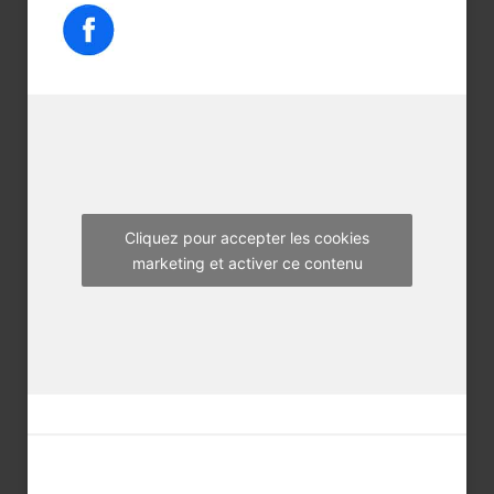
e
t
t
b
t
a
o
e
g
o
r
r
k
a
m
Cliquez pour accepter les cookies
marketing et activer ce contenu