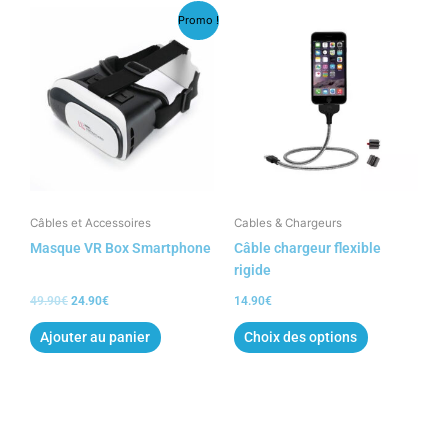
Le
Le
Ce
Promo !
prix
prix
produit
initial
actuel
a
était :
est :
49.90€.
24.90€.
plusieurs
variations.
Les
options
peuvent
être
choisies
Câbles et Accessoires
Cables & Chargeurs
sur
Masque VR Box Smartphone
Câble chargeur flexible
la
rigide
page
49.90
€
24.90
€
14.90
€
du
produit
Ajouter au panier
Choix des options