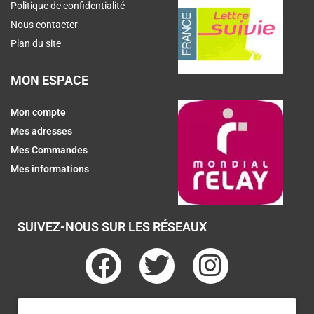
Politique de confidentialité
Nous contacter
Plan du site
MON ESPACE
Mon compte
Mes adresses
Mes Commandes
Mes informations
SUIVEZ-NOUS SUR LES RÉSEAUX
F
T
I
a
w
n
c
i
s