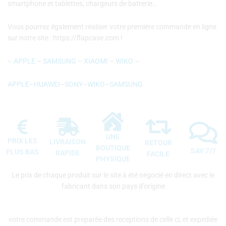
smartphone et tablettes, chargeurs de batterie…
Vous pourrez également réaliser votre première commande en ligne
sur notre site : https://flapcase.com !
–
APPLE
–
SAMSUNG
–
XIAOMI
–
WIKO
–
APPLE
–
HUAWEI
–
SONY
–
WIKO
–
SAMSUNG
UNE
PRIX LES
LIVRAISON
RETOUR
BOUTIQUE
SAV 7/7
PLUS BAS
RAPIDE
FACILE
PHYSIQUE
Le prix de chaque produit sur le site à été négocié en direct avec le
fabricant dans son pays d’origine
votre commande est preparée des receptions de celle ci, et expediée