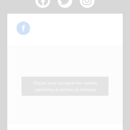
a
w
n
c
i
s
e
t
t
b
t
a
o
e
g
o
r
r
k
a
m
Cliquez pour accepter les cookies
marketing et activer ce contenu