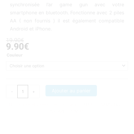
synchronisée l’ar game gun avec votre
smartphone en bluetooth. Fonctionne avec 2 piles
AA ( non fournis ) il est également compatible
Android et iPhone.
Le
Le
19.90
€
9.90
€
prix
prix
initial
actuel
quantité
Couleur
était :
est :
de
19.90€.
9.90€.
AR
Game
Gun
Pistolet
Ajouter au panier
-
+
à
réalité
Nos coques et accessoires par marque :
APPLE
–
SAMSUNG
–
augmentée
XIAOMI
–
HONOR