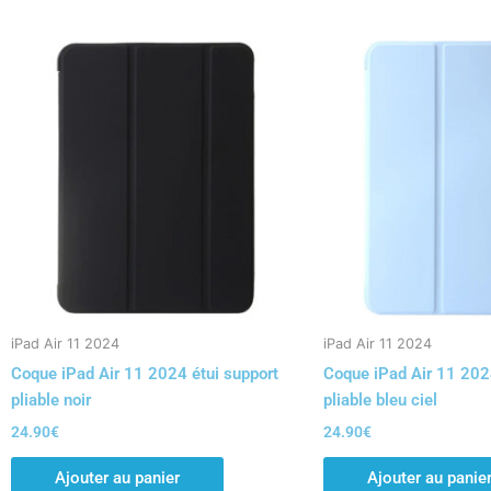
iPad Air 11 2024
iPad Air 11 2024
Coque iPad Air 11 2024 étui support
Coque iPad Air 11 202
pliable noir
pliable bleu ciel
24.90
€
24.90
€
Ajouter au panier
Ajouter au panie