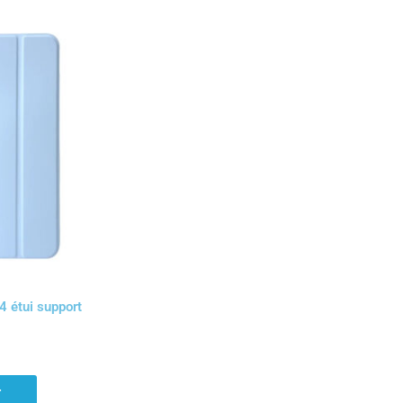
4 étui support
r