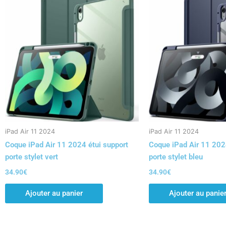
iPad Air 11 2024
iPad Air 11 2024
Coque iPad Air 11 2024 étui support
Coque iPad Air 11 202
porte stylet vert
porte stylet bleu
34.90
€
34.90
€
Ajouter au panier
Ajouter au panie