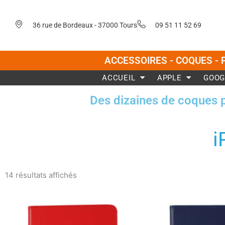
Aller
au
36 rue de Bordeaux - 37000 Tours
09 51 11 52 69
contenu
ACCESSOIRES - COQUES - 
ACCUEIL
APPLE
GOOG
Des dizaines de coques 
i
Trié
du
14 résultats affichés
plus
récent
au
plus
ancien