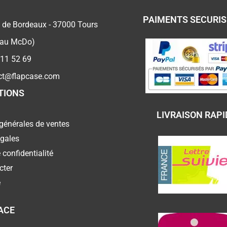
PAIMENTS SECURI
 de Bordeaux - 37000 Tours
 au McDo)
 11 52 69
ct@flapcase.com
TIONS
LIVRAISON RAPI
générales de ventes
égales
 confidentialité
cter
e
ACE