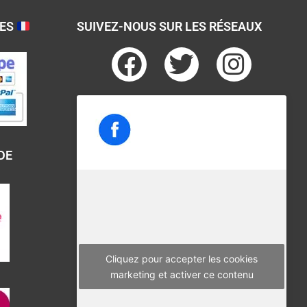
SES
SUIVEZ-NOUS SUR LES RÉSEAUX
F
T
I
a
w
n
c
i
s
e
t
t
b
t
a
DE
o
e
g
o
r
r
k
a
m
Cliquez pour accepter les cookies
marketing et activer ce contenu