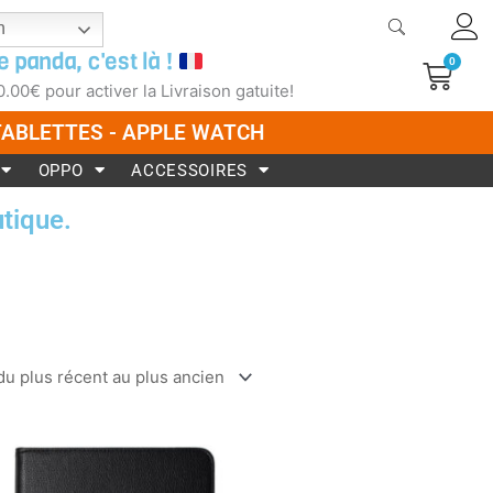
h
e panda, c'est là !
0
Pani
0.00
€
pour activer la Livraison gatuite!
 TABLETTES - APPLE WATCH
OPPO
ACCESSOIRES
tique.