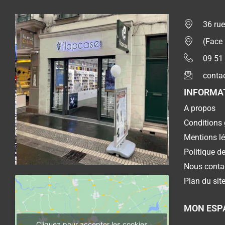
36 rue
(Face
09 51
conta
INFORMA
A propos
Conditions 
Mentions l
Politique de
Nous conta
Plan du sit
MON ESP
Cliquez pour accepter les cookies