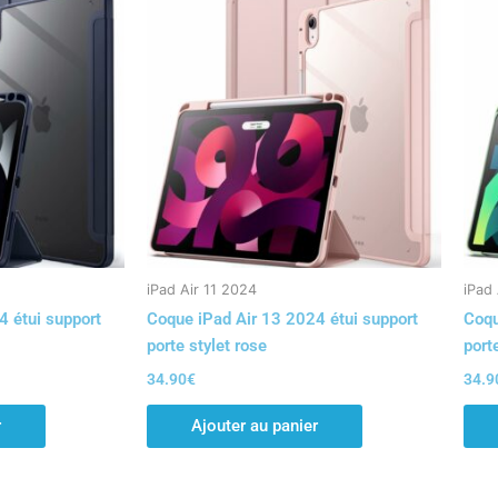
iPad Air 11 2024
iPad 
4 étui support
Coque iPad Air 13 2024 étui support
Coqu
porte stylet rose
porte
34.90
€
34.9
r
Ajouter au panier