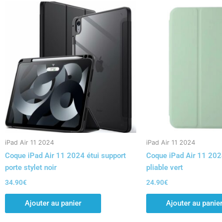
iPad Air 11 2024
iPad Air 11 2024
Coque iPad Air 11 2024 étui support
Coque iPad Air 11 202
porte stylet noir
pliable vert
34.90
€
24.90
€
Ajouter au panier
Ajouter au panie