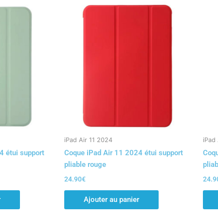
iPad Air 11 2024
iPad 
4 étui support
Coque iPad Air 11 2024 étui support
Coqu
pliable rouge
plia
24.90
€
24.9
r
Ajouter au panier