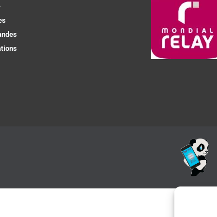
e
es
ndes
tions