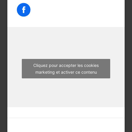
c
i
s
e
t
t
b
t
a
o
e
g
o
r
r
k
a
m
Cliquez pour accepter les cookies
marketing et activer ce contenu