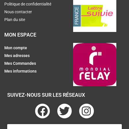
Politique de confidentialité
Nous contacter
Plan du site
MON ESPACE
Mon compte
Mes adresses
Mes Commandes
Mes informations
SUIVEZ-NOUS SUR LES RÉSEAUX
F
T
I
a
w
n