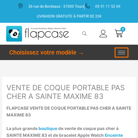
Aller
36 rue de Bordeaux - 37000 Tours
09 51 11 52 69
au
contenu
LIVRAISON GRATUITE À PARTIR DE 20€
0
Panie
Choisissez votre modèle →
VENTE DE COQUE PORTABLE PAS
CHER A SAINTE MAXIME 83
FLAPCASE VENTE DE COQUE PORTABLE PAS CHER A SAINTE
MAXIME 83
La plus grande
boutique
de vente de coque pas cher à
SAINTE MAXIME 83 et de bracelet Apple Watch
Enceinte