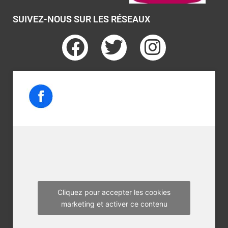
SUIVEZ-NOUS SUR LES RÉSEAUX
F
T
I
a
w
n
c
i
s
e
t
t
b
t
a
o
e
g
o
r
r
k
a
m
Cliquez pour accepter les cookies
marketing et activer ce contenu