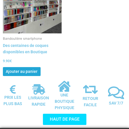
Bandoulière smartphone
Des centaines de coques
disponibles en Boutique
9.90
€
Ajouter au panier
UNE
PRIX LES
LIVRAISON
RETOUR
BOUTIQUE
SAV 7/7
PLUS BAS
RAPIDE
FACILE
PHYSIQUE
HAUT DE PAGE