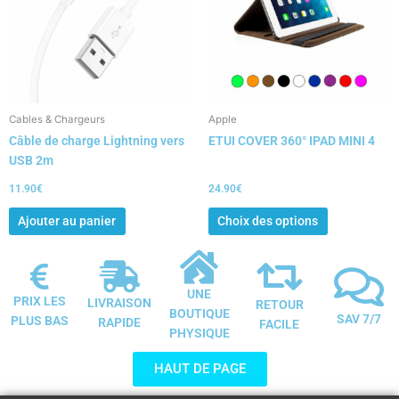
variations.
Les
options
peuvent
être
choisies
Cables & Chargeurs
Apple
sur
Câble de charge Lightning vers
ETUI COVER 360° IPAD MINI 4
la
USB 2m
page
du
11.90
€
24.90
€
produit
Ajouter au panier
Choix des options
UNE
PRIX LES
LIVRAISON
RETOUR
BOUTIQUE
SAV 7/7
PLUS BAS
RAPIDE
FACILE
PHYSIQUE
HAUT DE PAGE