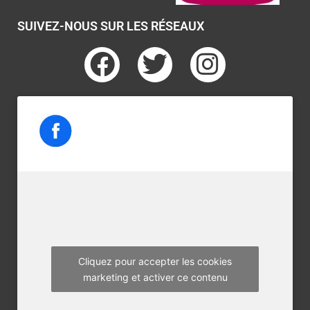
SUIVEZ-NOUS SUR LES RÉSEAUX
F
T
I
a
w
n
c
i
s
e
t
t
b
t
a
o
e
g
o
r
r
k
a
m
Cliquez pour accepter les cookies
marketing et activer ce contenu