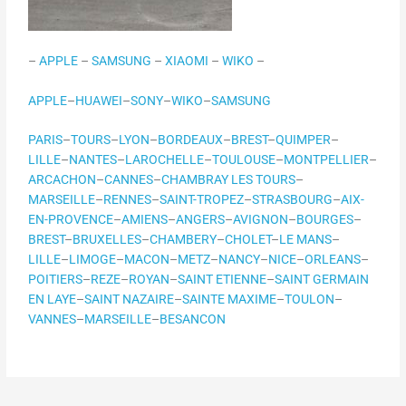
–
APPLE
–
SAMSUNG
–
XIAOMI
–
WIKO
–
APPLE
–
HUAWEI
–
SONY
–
WIKO
–
SAMSUNG
PARIS
–
TOURS
–
LYON
–
BORDEAUX
–
BREST
–
QUIMPER
–
LILLE
–
NANTES
–
LAROCHELLE
–
TOULOUSE
–
MONTPELLIER
–
ARCACHON
–
CANNES
–
CHAMBRAY LES TOURS
–
MARSEILLE
–
RENNES
–
SAINT-TROPEZ
–
STRASBOURG
–
AIX-
EN-PROVENCE
–
AMIENS
–
ANGERS
–
AVIGNON
–
BOURGES
–
BREST
–
BRUXELLES
–
CHAMBERY
–
CHOLET
–
LE MANS
–
LILLE
–
LIMOGE
–
MACON
–
METZ
–
NANCY
–
NICE
–
ORLEANS
–
POITIERS
–
REZE
–
ROYAN
–
SAINT ETIENNE
–
SAINT GERMAIN
EN LAYE
–
SAINT NAZAIRE
–
SAINTE MAXIME
–
TOULON
–
VANNES
–
MARSEILLE
–
BESANCON