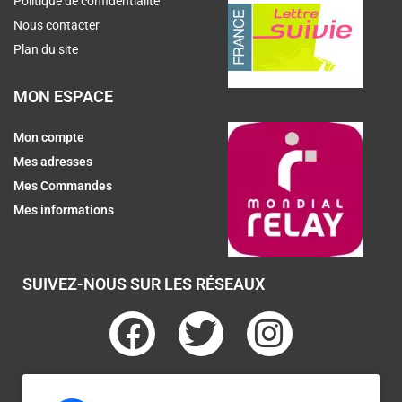
Politique de confidentialité
Nous contacter
Plan du site
MON ESPACE
Mon compte
Mes adresses
Mes Commandes
Mes informations
SUIVEZ-NOUS SUR LES RÉSEAUX
F
T
I
a
w
n
c
i
s