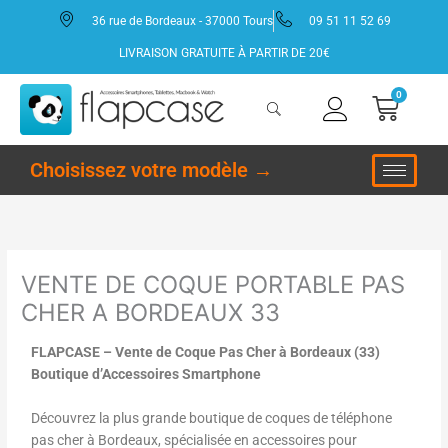
Aller
36 rue de Bordeaux - 37000 Tours
09 51 11 52 69
au
contenu
LIVRAISON GRATUITE À PARTIR DE 20€
0
Panie
Choisissez votre modèle →
VENTE DE COQUE PORTABLE PAS
CHER A BORDEAUX 33
FLAPCASE – Vente de Coque Pas Cher à Bordeaux (33)
Boutique d’Accessoires Smartphone
Découvrez la plus grande boutique de coques de téléphone
pas cher à Bordeaux, spécialisée en accessoires pour