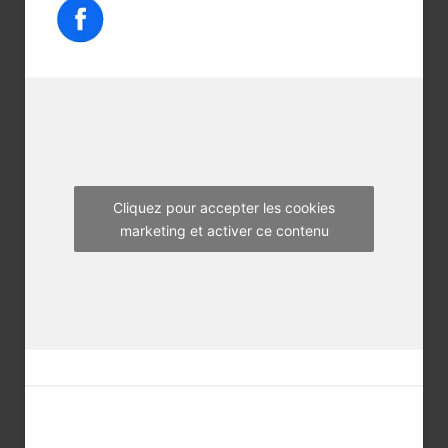
e
t
t
b
t
a
o
e
g
o
r
r
k
a
m
Cliquez pour accepter les cookies
marketing et activer ce contenu