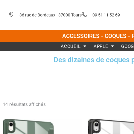
Aller
au
36 rue de Bordeaux - 37000 Tours
09 51 11 52 69
contenu
ACCESSOIRES - COQUES - 
ACCUEIL
APPLE
GOOG
Des dizaines de coques 
Trié
du
14 résultats affichés
plus
récent
au
plus
ancien