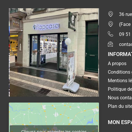
36 rue
(Face
09 51
conta
INFORMA
A propos
Conditions 
Mentions l
Politique de
Nous conta
Plan du sit
MON ESP
Cliquez pour accepter les cookies