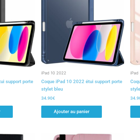
iPad 10 2022
iPad
ui support porte
Coque iPad 10 2022 étui support porte
Coqu
stylet bleu
styl
34.90
€
34.9
r
Ajouter au panier