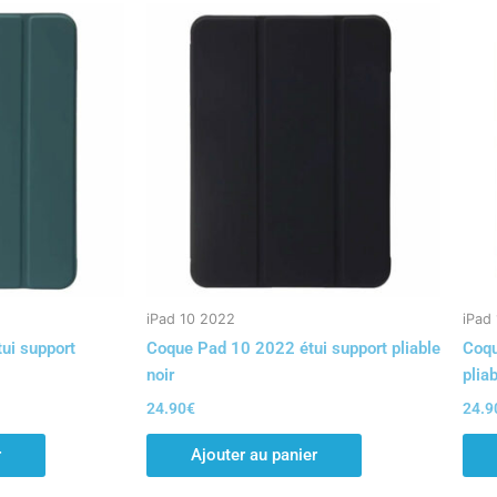
iPad 10 2022
iPad
ui support
Coque Pad 10 2022 étui support pliable
Coqu
noir
pliab
24.90
€
24.9
r
Ajouter au panier