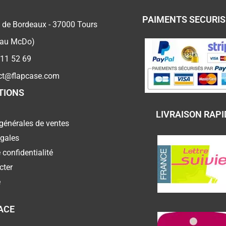
PAIMENTS SECURI
 de Bordeaux - 37000 Tours
 au McDo)
 11 52 69
ct@flapcase.com
TIONS
LIVRAISON RAPI
générales de ventes
égales
 confidentialité
cter
e
ACE