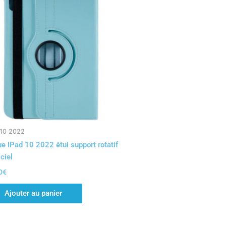
 10 2022
e iPad 10 2022 étui support rotatif
 ciel
0
€
Ajouter au panier