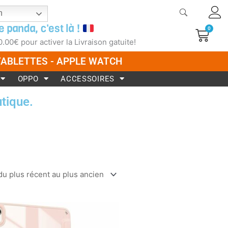
h
e panda, c'est là !
0
Pani
0.00
€
pour activer la Livraison gatuite!
 TABLETTES - APPLE WATCH
OPPO
ACCESSOIRES
tique.