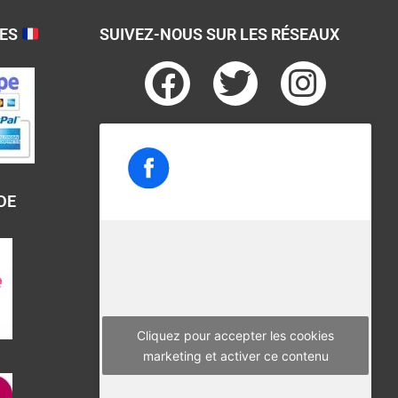
SES
SUIVEZ-NOUS SUR LES RÉSEAUX
F
T
I
a
w
n
c
i
s
e
t
t
b
t
a
DE
o
e
g
o
r
r
k
a
m
Cliquez pour accepter les cookies
marketing et activer ce contenu