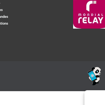
e
es
ndes
tions