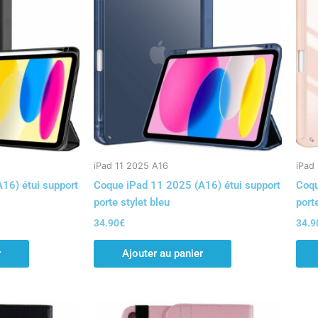
iPad 11 2025 A16
iPad
16) étui support
Coque iPad 11 2025 (A16) étui support
Coqu
porte stylet bleu
port
34.90
€
34.9
r
Ajouter au panier