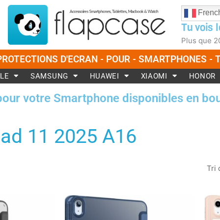
Frenc
Tu vois l
Plus que
2
PROTECTIONS D'ECRAN - POUR - SMARTPHONES -
LE
SAMSUNG
HUAWEI
XIAOMI
HONOR
pour votre Smartphone disponibles en bou
Pad 11 2025 A16