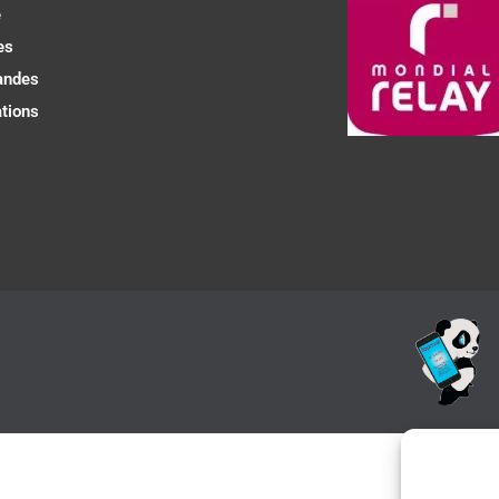
e
es
ndes
tions