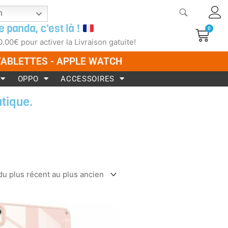
h
e panda, c'est là !
0
Pani
0.00
€
pour activer la Livraison gatuite!
 TABLETTES - APPLE WATCH
OPPO
ACCESSOIRES
tique.