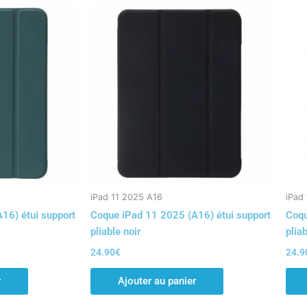
iPad 11 2025 A16
iPad
16) étui support
Coque iPad 11 2025 (A16) étui support
Coqu
pliable noir
pliab
24.90
€
24.9
r
Ajouter au panier