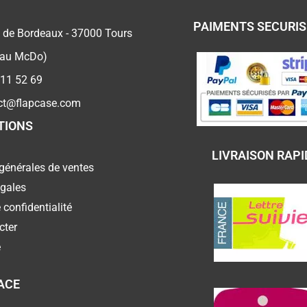
PAIMENTS SECURI
 de Bordeaux - 37000 Tours
 au McDo)
 11 52 69
ct@flapcase.com
TIONS
LIVRAISON RAPI
générales de ventes
égales
 confidentialité
cter
e
ACE