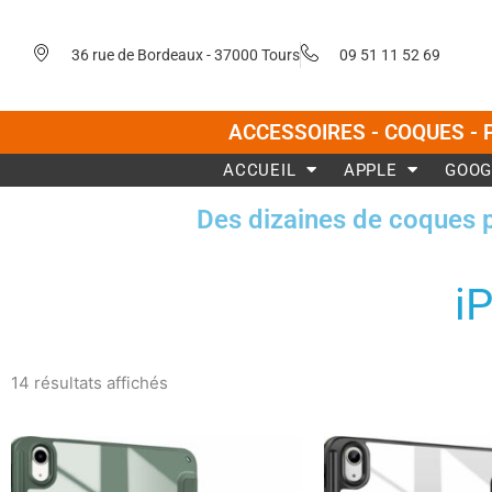
Aller
au
36 rue de Bordeaux - 37000 Tours
09 51 11 52 69
contenu
ACCESSOIRES - COQUES - 
ACCUEIL
APPLE
GOOG
Des dizaines de coques 
i
Trié
du
14 résultats affichés
plus
récent
au
plus
ancien