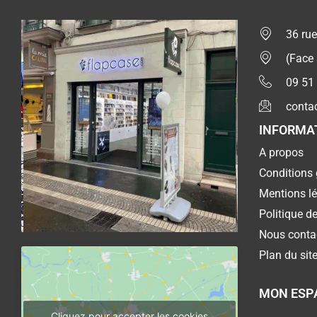
36 rue
(Face
09 51
conta
INFORMA
A propos
Conditions 
Mentions l
Politique de
Nous conta
Plan du sit
MON ESP
Cliquez pour accepter les cookies