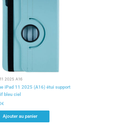
 11 2025 A16
e iPad 11 2025 (A16) étui support
if bleu ciel
0
€
Ajouter au panier