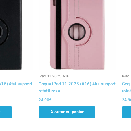
iPad 11 2025 A16
iPad
16) étui support
Coque iPad 11 2025 (A16) étui support
Coqu
rotatif rose
rotat
24.90
€
24.9
r
Ajouter au panier