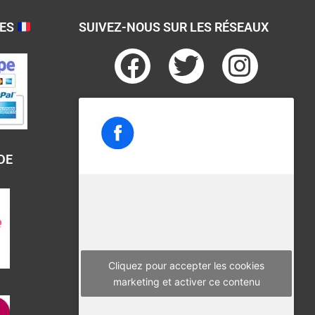
SES
SUIVEZ-NOUS SUR LES RÉSEAUX
F
T
I
a
w
n
c
i
s
e
t
t
b
t
a
DE
o
e
g
o
r
r
k
a
m
Cliquez pour accepter les cookies
marketing et activer ce contenu