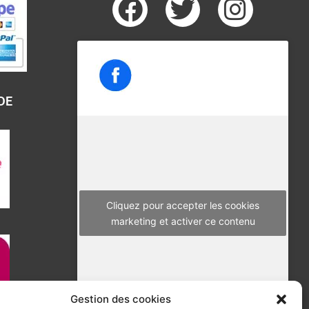
F
T
I
a
w
n
c
i
s
e
t
t
b
t
a
DE
o
e
g
o
r
r
k
a
m
Cliquez pour accepter les cookies
marketing et activer ce contenu
Gestion des cookies