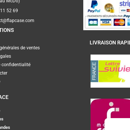
 au McDo)
 11 52 69
ct@flapcase.com
TIONS
LIVRAISON RAPI
générales de ventes
égales
 confidentialité
cter
e
ACE
e
es
ndes