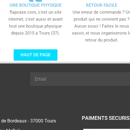
UNE BOUTIQUE PHYSIQUE
RETOUR FACILE
flapcase.com, c'est un site
Une erreur de commande ? U
internet, c'est aussi et avant
produit qui ne convient pas ?
tout une boutique physique
Aucun souci ! Faites le nous
depuis 2015 à Tours (37).
savoir, et nous organiserons l
retour du produit.
HAUT DE PAGE
Email
PAIMENTS SECURI
 de Bordeaux - 37000 Tours