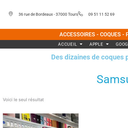
Aller
au
36 rue de Bordeaux - 37000 Tours
09 51 11 52 69
contenu
ACCESSOIRES - COQUES - 
ACCUEIL
APPLE
GOOG
Des dizaines de coques 
Samsu
Voici le seul résultat