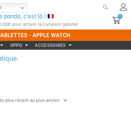
h
e panda, c'est là !
0
Pani
0.00
€
pour activer la Livraison gatuite!
 TABLETTES - APPLE WATCH
OPPO
ACCESSOIRES
tique.