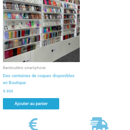
Bandoulière smartphone
Des centaines de coques disponibles
en Boutique
9.90
€
Ajouter au panier