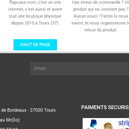
flapcase.com, c'est un site
Une erreur de commande ? U
internet, c'est aussi et avant
produit qui ne convient pas ?
tout une boutique physique
Aucun souci ! Faites le nous
depuis 2015 à Tours (37).
savoir, et nous organiserons l
retour du produit.
HAUT DE PAGE
Email
PAIMENTS SECURI
 de Bordeaux - 37000 Tours
 au McDo)