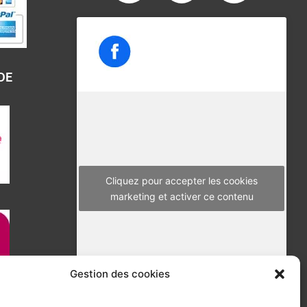
a
w
n
c
i
s
e
t
t
b
t
a
DE
o
e
g
o
r
r
k
a
m
Cliquez pour accepter les cookies
marketing et activer ce contenu
Gestion des cookies