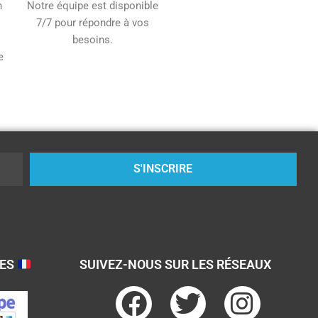
n
Notre équipe est disponible
7/7 pour répondre à vos
besoins.
e
S'INSCRIRE
SES
SUIVEZ-NOUS SUR LES RÉSEAUX
F
T
I