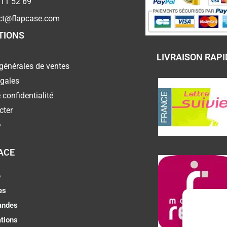
 11 52 69
ct@flapcase.com
TIONS
LIVRAISON RAPI
générales de ventes
égales
 confidentialité
cter
e
ACE
e
es
ndes
tions