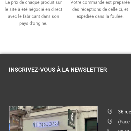
Le prix de chaque produit sur
Votre commande est préparée
le site à été négocié en direct
des réceptions de celle ci, et
avec le fabricant dans son
expédiée dans la foulée.
pays d'origine.
INSCRIVEZ-VOUS À LA NEWSLETTER
36 rue
(Face