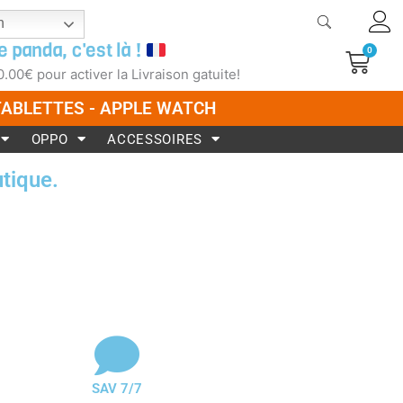
h
e panda, c'est là !
0
Pani
0.00
€
pour activer la Livraison gatuite!
 TABLETTES - APPLE WATCH
OPPO
ACCESSOIRES
tique.
SAV 7/7