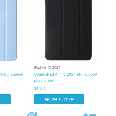
iPad Air 13 2024
4 étui support
Coque iPad Air 13 2024 étui support
pliable noir
24.90
€
r
Ajouter au panier