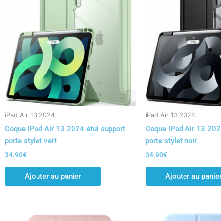
iPad Air 13 2024
iPad Air 13 2024
Coque iPad Air 13 2024 étui support
Coque iPad Air 13 202
porte stylet vert
porte stylet noir
34.90
€
34.90
€
Ajouter au panier
Ajouter au panie