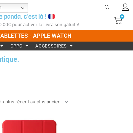
h
e panda, c'est là !
0
Pani
0.00
€
pour activer la Livraison gatuite!
 TABLETTES - APPLE WATCH
OPPO
ACCESSOIRES
tique.