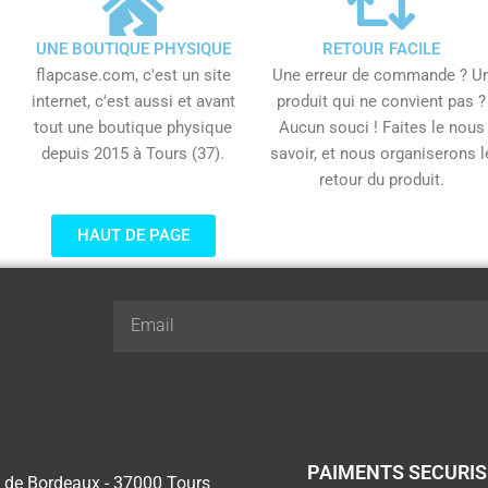
UNE BOUTIQUE PHYSIQUE
RETOUR FACILE
flapcase.com, c'est un site
Une erreur de commande ? U
internet, c'est aussi et avant
produit qui ne convient pas ?
tout une boutique physique
Aucun souci ! Faites le nous
depuis 2015 à Tours (37).
savoir, et nous organiserons l
retour du produit.
HAUT DE PAGE
Email
PAIMENTS SECURI
 de Bordeaux - 37000 Tours