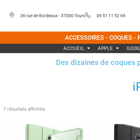
Aller
au
36 rue de Bordeaux - 37000 Tours
09 51 11 52 69
contenu
ACCESSOIRES - COQUES - 
ACCUEIL
APPLE
GOOG
Des dizaines de coques 
i
Trié
du
7 résultats affichés
plus
récent
au
plus
ancien