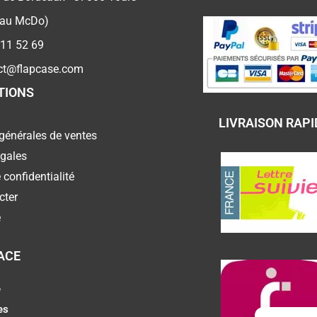
 au McDo)
 11 52 69
ct@flapcase.com
TIONS
LIVRAISON RAPI
générales de ventes
égales
 confidentialité
cter
e
ACE
e
es