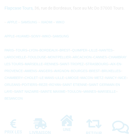
Flapcase Tours,
36, rue de Bordeaux, face au Mc Do 37000 Tours.
–
APPLE
–
SAMSUNG
–
XIAOMI
–
WIKO
APPLE
–
HUAWEI
–
SONY
–
WIKO
–
SAMSUNG
PARIS
–
TOURS
–
LYON
–
BORDEAUX
–
BREST
–
QUIMPER
–
LILLE
–
NANTES
–
LAROCHELLE
–
TOULOUSE
–
MONTPELLIER
–
ARCACHON
–
CANNES
–
CHAMBRAY
LES TOURS
–
MARSEILLE
–
RENNES
–
SAINT-TROPEZ
–
STRASBOURG
–
AIX-EN-
PROVENCE
–
AMIENS
–
ANGERS
–
AVIGNON
–
BOURGES
–
BREST
–
BRUXELLES
–
CHAMBERY
–
CHOLET
–
LE MANS
–
LILLE
–
LIMOGE
–
MACON
–
METZ
–
NANCY
–
NICE
–
ORLEANS
–
POITIERS
–
REZE
–
ROYAN
–
SAINT ETIENNE
–
SAINT GERMAIN EN
LAYE
–
SAINT NAZAIRE
–
SAINTE MAXIME
–
TOULON
–
VANNES
–
MARSEILLE
–
BESANCON
UNE
PRIX LES
LIVRAISON
RETOUR