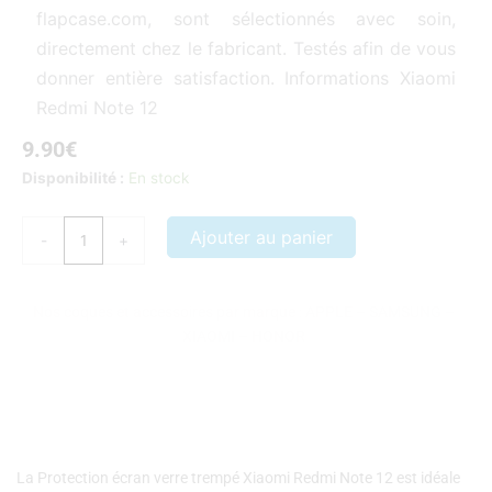
flapcase.com, sont sélectionnés avec soin,
directement chez le fabricant. Testés afin de vous
donner entière satisfaction. Informations Xiaomi
Redmi Note 12
9.90
€
quantité
Disponibilité :
En stock
de
Protection
Ajouter au panier
-
+
écran
verre
trempé
Nos coques et accessoires par marque :
APPLE
–
SAMSUNG
–
Xiaomi
XIAOMI
–
HONOR
Redmi
Note
12
La Protection écran verre trempé Xiaomi Redmi Note 12 est idéale