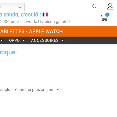
h
e panda, c'est là !
0
Pani
0.00
€
pour activer la Livraison gatuite!
 TABLETTES - APPLE WATCH
OPPO
ACCESSOIRES
tique.