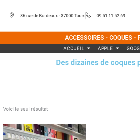
Aller
au
36 rue de Bordeaux - 37000 Tours
09 51 11 52 69
contenu
ACCESSOIRES - COQUES - 
ACCUEIL
APPLE
GOOG
Des dizaines de coques 
Voici le seul résultat