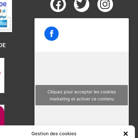
F
T
I
a
w
n
c
i
s
e
t
t
b
t
a
DE
o
e
g
o
r
r
k
a
m
Cliquez pour accepter les cookies
marketing et activer ce contenu
Gestion des cookies