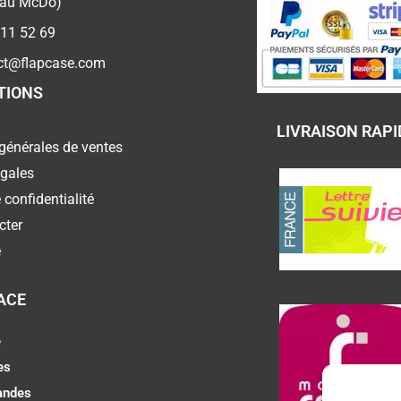
 au McDo)
 11 52 69
ct@flapcase.com
TIONS
LIVRAISON RAPI
générales de ventes
égales
 confidentialité
cter
e
ACE
e
es
ndes