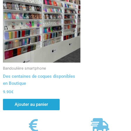
Bandoulière smartphone
Des centaines de coques disponibles
en Boutique
9.90
€
Ajouter au panier