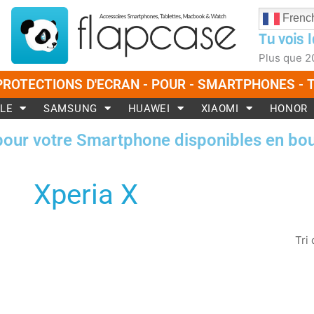
Frenc
Tu vois l
Plus que
2
PROTECTIONS D'ECRAN - POUR - SMARTPHONES -
LE
SAMSUNG
HUAWEI
XIAOMI
HONOR
pour votre Smartphone disponibles en bou
Xperia X