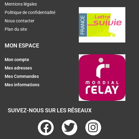
Mentions légales
Politique de confidentialité
Nous contacter
Plan du site
MON ESPACE
Mon compte
Mes adresses
Mes Commandes
Mes informations
SUIVEZ-NOUS SUR LES RÉSEAUX
F
T
I
a
w
n