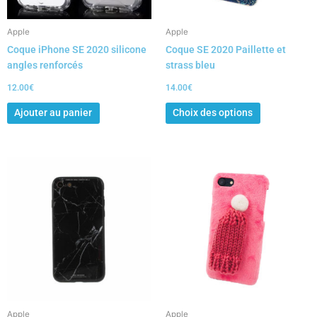
être
choisies
Apple
Apple
sur
Coque iPhone SE 2020 silicone
Coque SE 2020 Paillette et
la
angles renforcés
strass bleu
page
du
12.00
€
14.00
€
produit
Ajouter au panier
Choix des options
Ce
produit
a
plusieurs
variations.
Les
options
peuvent
être
choisies
Apple
Apple