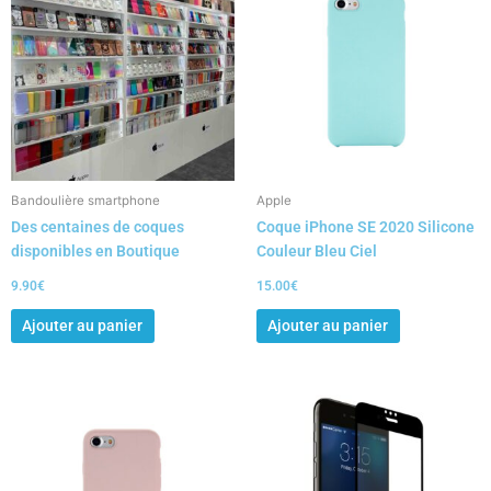
Bandoulière smartphone
Apple
Des centaines de coques
Coque iPhone SE 2020 Silicone
disponibles en Boutique
Couleur Bleu Ciel
9.90
€
15.00
€
Ajouter au panier
Ajouter au panier