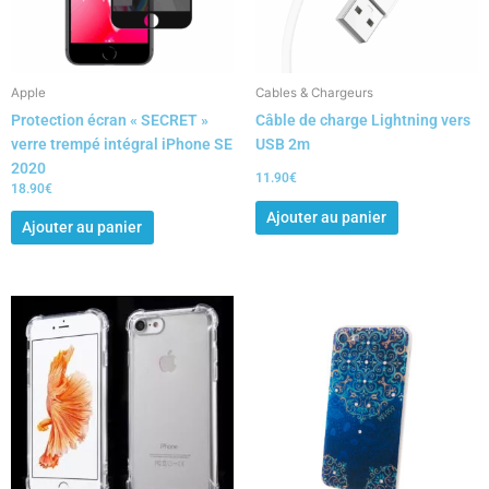
Apple
Cables & Chargeurs
Protection écran « SECRET »
Câble de charge Lightning vers
verre trempé intégral iPhone SE
USB 2m
2020
11.90
€
18.90
€
Ajouter au panier
Ajouter au panier
Ce
produit
a
plusieurs
variations.
Les
options
peuvent