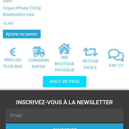
Apple
Coque iPhone 7/8 SE
Bandoulière rose
16.90
€
Ajouter au panier
UNE
PRIX LES
LIVRAISON
RETOUR
BOUTIQUE
SAV 7/7
PLUS BAS
RAPIDE
FACILE
PHYSIQUE
HAUT DE PAGE
INSCRIVEZ-VOUS À LA NEWSLETTER
Email