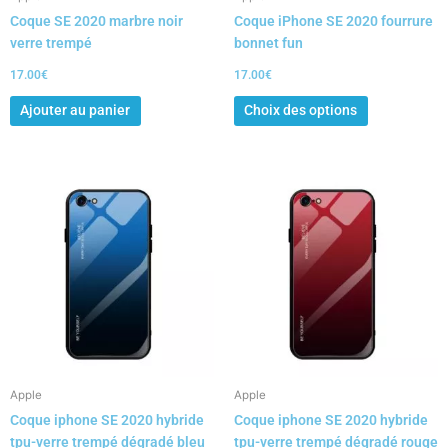
sur
Coque SE 2020 marbre noir
Coque iPhone SE 2020 fourrure
la
verre trempé
bonnet fun
page
du
17.00
€
17.00
€
produit
Ajouter au panier
Choix des options
Apple
Apple
Coque iphone SE 2020 hybride
Coque iphone SE 2020 hybride
tpu-verre trempé dégradé bleu
tpu-verre trempé dégradé rouge