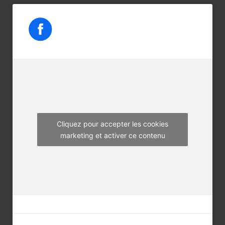
c
i
s
e
t
t
b
t
a
o
e
g
o
r
r
k
a
m
Cliquez pour accepter les cookies
marketing et activer ce contenu