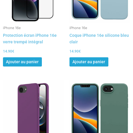
iPhone 16e
iPhone 16e
Protection écran iPhone 16e
Coque iPhone 16e silicone bleu
verre trempé intégral
clair
14.90
€
14.90
€
Ajouter au panier
Ajouter au panier