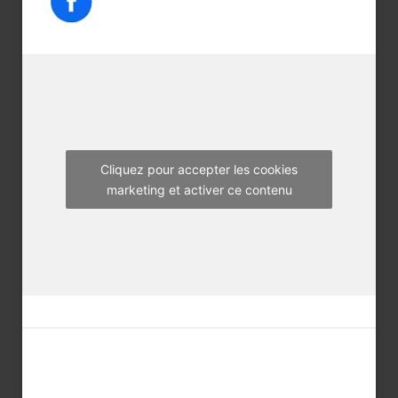
e
t
t
b
t
a
o
e
g
o
r
r
k
a
m
Cliquez pour accepter les cookies
marketing et activer ce contenu