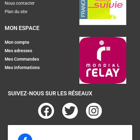
Nous contacter
Plan du site
MON ESPACE
Mon compte
Mes adresses
Mes Commandes
Mes informations
SUIVEZ-NOUS SUR LES RÉSEAUX
F
T
I
a
w
n
c
i
s