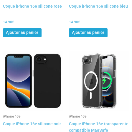
Coque iPhone 16e silicone rose
Coque iPhone 16e silicone bleu
14.90
€
14.90
€
Ajouter au panier
Ajouter au panier
iPhone 16e
iPhone 16e
Coque iPhone 16e silicone noir
Coque iPhone 16e transparente
compatible MagSafe