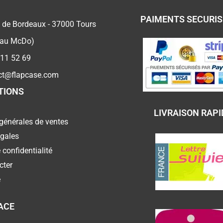
PAIMENTS SECURI
 de Bordeaux - 37000 Tours
 au McDo)
 11 52 69
ct@flapcase.com
TIONS
LIVRAISON RAPI
générales de ventes
égales
 confidentialité
cter
e
ACE