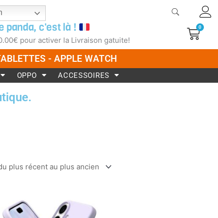
h
e panda, c'est là !
0
Pani
0.00
€
pour activer la Livraison gatuite!
 TABLETTES - APPLE WATCH
OPPO
ACCESSOIRES
tique.