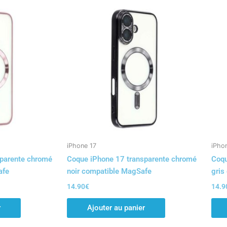
iPhone 17
iPho
parente chromé
Coque iPhone 17 transparente chromé
Coqu
afe
noir compatible MagSafe
gris
14.90
€
14.9
r
Ajouter au panier