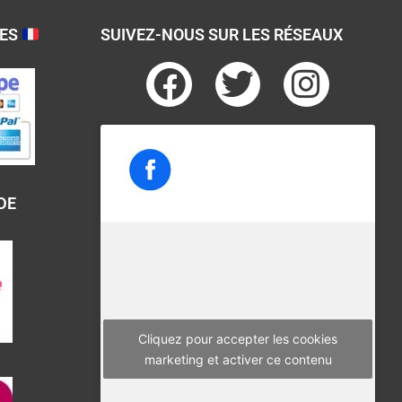
SES
SUIVEZ-NOUS SUR LES RÉSEAUX
F
T
I
a
w
n
c
i
s
e
t
t
b
t
a
DE
o
e
g
o
r
r
k
a
m
Cliquez pour accepter les cookies
marketing et activer ce contenu