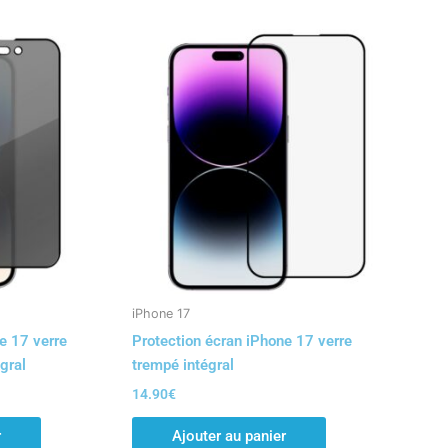
iPhone 17
e 17 verre
Protection écran iPhone 17 verre
gral
trempé intégral
14.90
€
r
Ajouter au panier