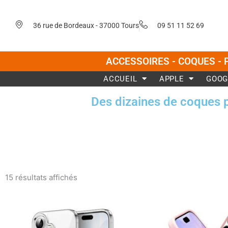
Aller
au
36 rue de Bordeaux - 37000 Tours
09 51 11 52 69
contenu
ACCESSOIRES - COQUES - 
ACCUEIL
APPLE
GOOG
Des dizaines de coques 
Trié
du
15 résultats affichés
plus
récent
au
plus
ancien