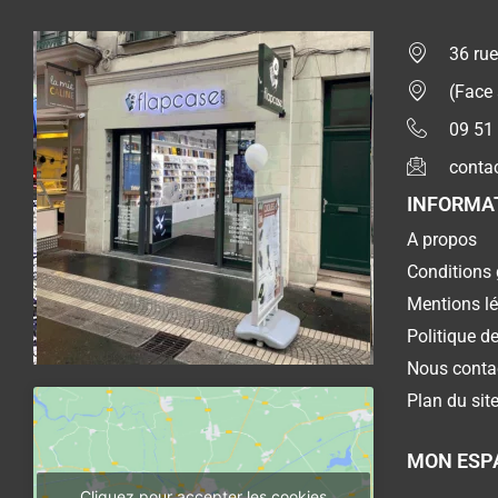
36 rue
(Face
09 51
conta
INFORMA
A propos
Conditions 
Mentions l
Politique de
Nous conta
Plan du sit
MON ESP
Cliquez pour accepter les cookies