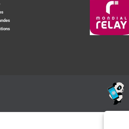
e
es
ndes
tions