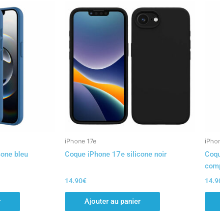
iPhone 17e
iPho
cone bleu
Coque iPhone 17e silicone noir
Coqu
comp
14.90
€
14.9
r
Ajouter au panier