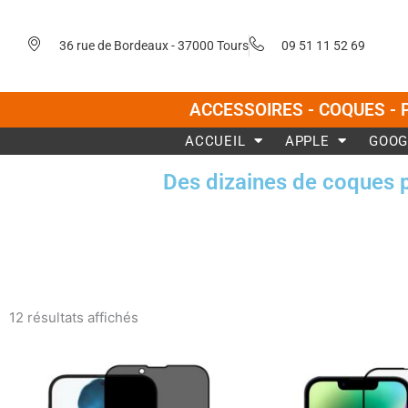
Aller
au
36 rue de Bordeaux - 37000 Tours
09 51 11 52 69
contenu
ACCESSOIRES - COQUES - 
ACCUEIL
APPLE
GOOG
Des dizaines de coques 
Trié
du
12 résultats affichés
plus
récent
au
plus
ancien