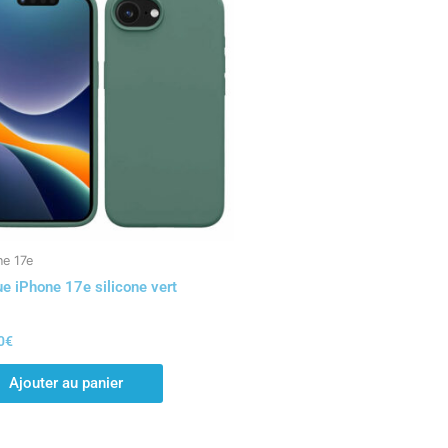
ne 17e
e iPhone 17e silicone vert
0
€
Ajouter au panier