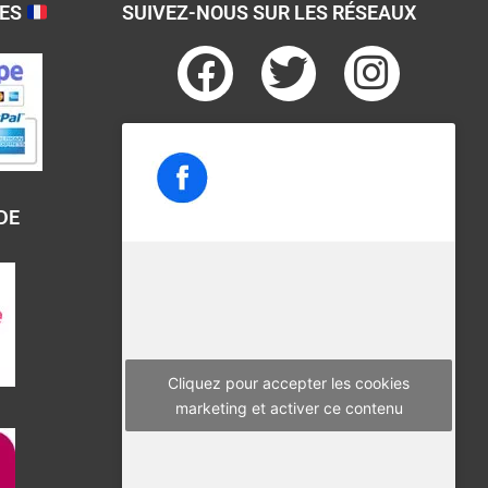
SES
SUIVEZ-NOUS SUR LES RÉSEAUX
F
T
I
a
w
n
c
i
s
e
t
t
b
t
a
DE
o
e
g
o
r
r
k
a
m
Cliquez pour accepter les cookies
marketing et activer ce contenu