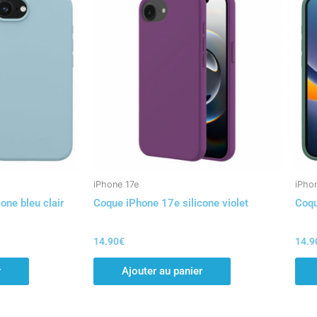
iPhone 17e
iPho
one bleu clair
Coque iPhone 17e silicone violet
Coqu
14.90
€
14.9
r
Ajouter au panier