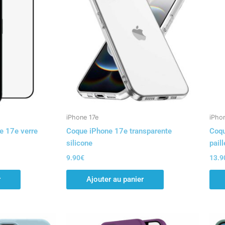
iPhone 17e
iPho
e 17e verre
Coque iPhone 17e transparente
Coqu
silicone
paill
9.90
€
13.9
r
Ajouter au panier