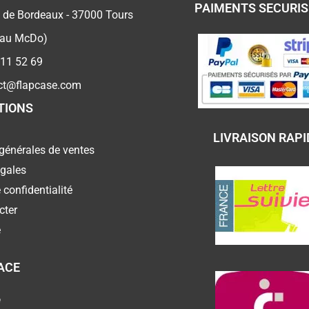
PAIMENTS SECURI
 de Bordeaux - 37000 Tours
 au McDo)
 11 52 69
ct@flapcase.com
TIONS
LIVRAISON RAPI
générales de ventes
égales
 confidentialité
cter
e
ACE
e