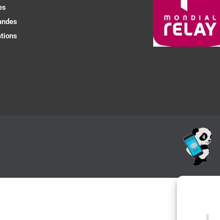
es
ndes
tions