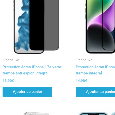
iPhone 17e
iPhone 17e
Protection écran iPhone 17e verre
Protection écran iPhon
trempé anti espion intégral
trempé intégral
18.90
€
14.90
€
Ajouter au panier
Ajouter au panie