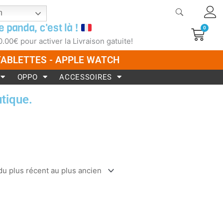
h
e panda, c'est là !
0
Pani
0.00
€
pour activer la Livraison gatuite!
 TABLETTES - APPLE WATCH
OPPO
ACCESSOIRES
tique.