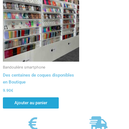
Bandoulière smartphone
Des centaines de coques disponibles
en Boutique
9.90
€
Ajouter au panier