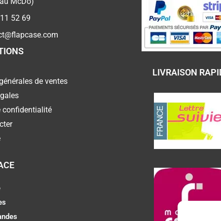
 au McDo)
 11 52 69
ct@flapcase.com
TIONS
LIVRAISON RAPI
générales de ventes
égales
 confidentialité
cter
e
ACE
e
es
ndes