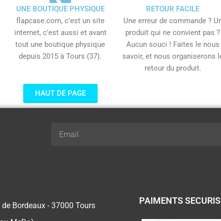
UNE BOUTIQUE PHYSIQUE
RETOUR FACILE
flapcase.com, c'est un site
Une erreur de commande ? U
internet, c'est aussi et avant
produit qui ne convient pas ?
tout une boutique physique
Aucun souci ! Faites le nous
depuis 2015 à Tours (37).
savoir, et nous organiserons l
retour du produit.
HAUT DE PAGE
Email
PAIMENTS SECURI
 de Bordeaux - 37000 Tours