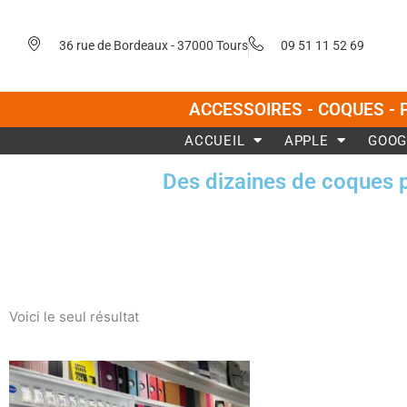
Aller
au
36 rue de Bordeaux - 37000 Tours
09 51 11 52 69
contenu
ACCESSOIRES - COQUES - 
ACCUEIL
APPLE
GOOG
Des dizaines de coques 
Voici le seul résultat