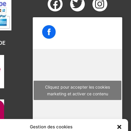
F
T
I
a
w
n
c
i
s
e
t
t
b
t
a
DE
o
e
g
o
r
r
k
a
m
Cliquez pour accepter les cookies
marketing et activer ce contenu
Gestion des cookies