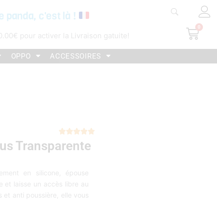
e panda, c'est là !
0
Pani
0.00
€
pour activer la Livraison gatuite!
OPPO
ACCESSOIRES
Noté





us Transparente
5
sur
5
rement en silicone, épouse
 et laisse un accès libre au
et anti poussière, elle vous