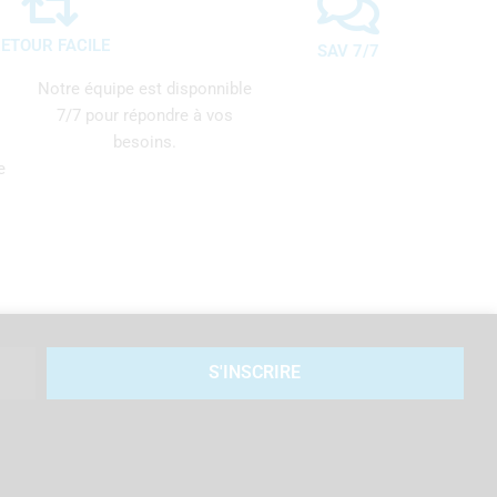
ETOUR FACILE
SAV 7/7
Notre équipe est disponnible
7/7 pour répondre à vos
besoins.
e
S'INSCRIRE