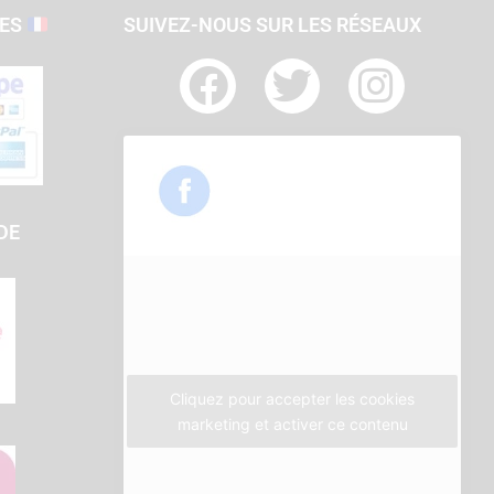
SES
SUIVEZ-NOUS SUR LES RÉSEAUX
F
T
I
a
w
n
c
i
s
e
t
t
b
t
a
DE
o
e
g
o
r
r
k
a
m
Cliquez pour accepter les cookies
marketing et activer ce contenu