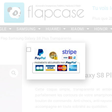
Tu vois l
Plus que
2
GLE
SAMSUNG
HUAWEI
XIAOMI
HONOR
 Flap Samsung Galaxy S8 Plus Transparente
Flap Samsung Galaxy S8 Pl
Cette coque simple, transparente et entiè
parfaitement les contours de votre smartphone
bouton de commande. Anti-chocs, anti-rayures 
accompagne en toute sobriété au quotidien.