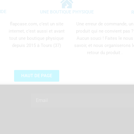
IDE
UNE BOUTIQUE PHYSIQUE
R
flapcase.com, c’est un site
Une erreur de commande, un
internet, c’est aussi et avant
produit qui ne convient pas ?
tout une boutique physique
Aucun souci ! Faites le nous
depuis 2015 à Tours (37)
savoir, et nous organiserons l
retour du produit .
HAUT DE PAGE
Email