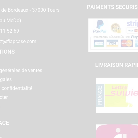
PAIMENTS SECURI
 de Bordeaux - 37000 Tours
 au McDo)
 11 52 69
ct@flapcase.com
TIONS
LIVRAISON RAPI
générales de ventes
égales
 confidentialité
cter
e
ACE
e