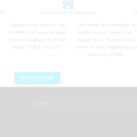
IDE
UNE BOUTIQUE PHYSIQUE
R
flapcase.com, c’est un site
Une erreur de commande, un
internet, c’est aussi et avant
produit qui ne convient pas ?
tout une boutique physique
Aucun souci ! Faites le nous
depuis 2015 à Tours (37)
savoir, et nous organiserons l
retour du produit .
HAUT DE PAGE
Email