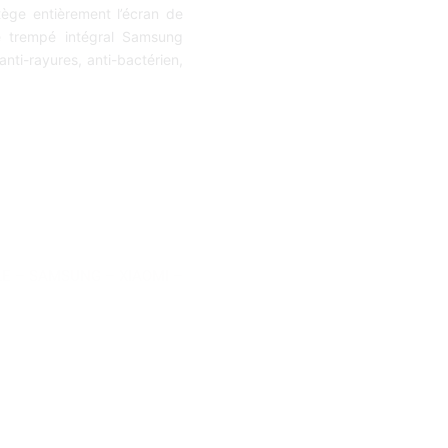
tège entièrement l’écran de
re trempé intégral Samsung
nti-rayures, anti-bactérien,
LE
–
SAMSUNG
–
XIAOMI
–