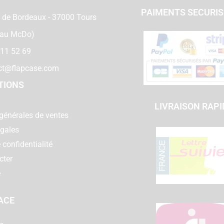
PAIMENTS SECURI
 de Bordeaux - 37000 Tours
 au McDo)
 11 52 69
ct@flapcase.com
TIONS
LIVRAISON RAPI
générales de ventes
égales
 confidentialité
cter
e
ACE