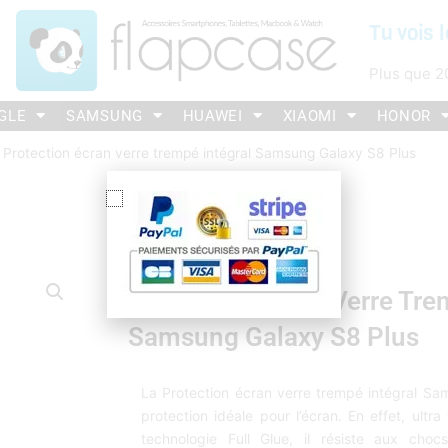
Tu vois l
Plus que
2
GLE
SAMSUNG
HUAWEI
XIAOMI
HONOR
 Protection écran verre trempé intégral Samsung Galaxy S8 Plus
Protection Écran Verre Tre
Samsung Galaxy S8 Plus
La Protection écran verre trempé intégral Sa
protection idéale pour l’écran. En effet, ultr
technologie Full Glue, il résiste aux cho