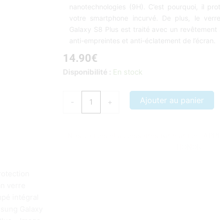
nanotechnologies (9H). C’est pourquoi, il pro
votre smartphone incurvé. De plus, le ver
Galaxy S8 Plus est traité avec un revêtement a
anti-empreintes et anti-éclatement de l’écran.
14.90
€
quantité
Disponibilité :
En stock
de
Protection
Ajouter au panier
-
+
écran
verre
trempé
Nos coques et accessoires par marque :
APP
intégral
HONOR
Samsung
Galaxy
S8
Plus