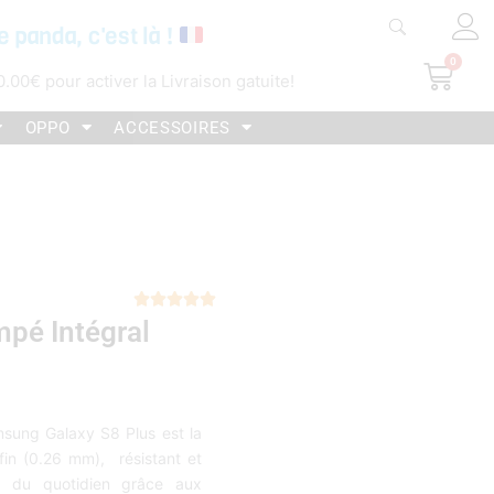
e panda, c'est là !
0
Pani
0.00
€
pour activer la Livraison gatuite!
OPPO
ACCESSOIRES
Noté





mpé Intégral
5
sur
5
msung Galaxy S8 Plus est la
a fin (0.26 mm), résistant et
cs du quotidien grâce aux