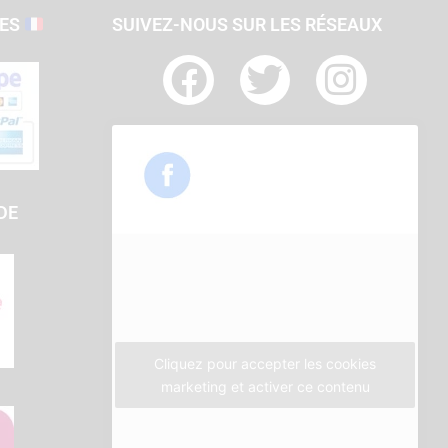
SES
SUIVEZ-NOUS SUR LES RÉSEAUX
F
T
I
a
w
n
c
i
s
e
t
t
b
t
a
DE
o
e
g
o
r
r
k
a
m
Cliquez pour accepter les cookies
marketing et activer ce contenu