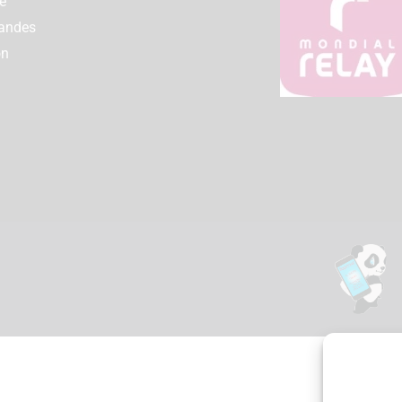
e
andes
on