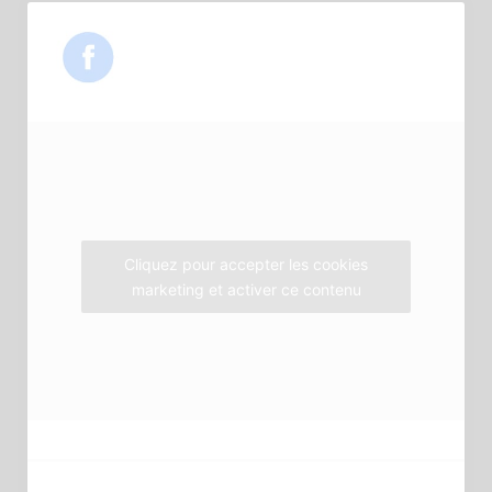
c
i
s
e
t
t
b
t
a
o
e
g
o
r
r
k
a
m
Cliquez pour accepter les cookies
marketing et activer ce contenu