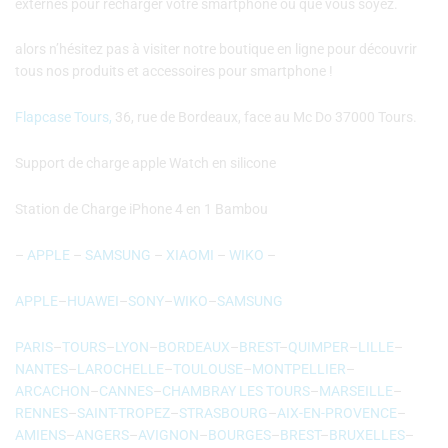
externes pour recharger votre smartphone où que vous soyez.
alors n’hésitez pas à visiter notre boutique en ligne pour découvrir
tous nos produits et accessoires pour smartphone !
Flapcase Tours,
36, rue de Bordeaux, face au Mc Do 37000 Tours.
Support de charge apple Watch en silicone
Station de Charge iPhone 4 en 1 Bambou
–
APPLE
–
SAMSUNG
–
XIAOMI
–
WIKO
–
APPLE
–
HUAWEI
–
SONY
–
WIKO
–
SAMSUNG
PARIS
–
TOURS
–
LYON
–
BORDEAUX
–
BREST
–
QUIMPER
–
LILLE
–
NANTES
–
LAROCHELLE
–
TOULOUSE
–
MONTPELLIER
–
ARCACHON
–
CANNES
–
CHAMBRAY LES TOURS
–
MARSEILLE
–
RENNES
–
SAINT-TROPEZ
–
STRASBOURG
–
AIX-EN-PROVENCE
–
AMIENS
–
ANGERS
–
AVIGNON
–
BOURGES
–
BREST
–
BRUXELLES
–