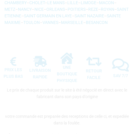
CHAMBERY
–
CHOLET
–
LE MANS
–
LILLE
–
LIMOGE
–
MACON
–
METZ
–
NANCY
–
NICE
–
ORLEANS
–
POITIERS
–
REZE
–
ROYAN
–
SAINT
ETIENNE
–
SAINT GERMAIN EN LAYE
–
SAINT NAZAIRE
–
SAINTE
MAXIME
–
TOULON
–
VANNES
–
MARSEILLE
–
BESANCON
–
APPLE
–
SAMSUNG
–
XIAOMI
–
WIKO
–
UNE
PRIX LES
LIVRAISON
RETOUR
BOUTIQUE
SAV 7/7
PLUS BAS
RAPIDE
FACILE
PHYSIQUE
Le prix de chaque produit sur le site à été négocié en direct avec le
fabricant dans son pays d’origine
votre commande est preparée des receptions de celle ci, et expediée
dans la foulée.