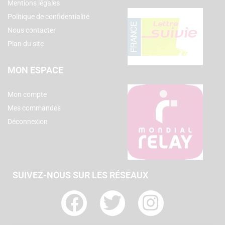
Mentions légales
Politique de confidentialité
Nous contacter
Plan du site
MON ESPACE
Mon compte
Mes commandes
Déconnexion
SUIVEZ-NOUS SUR LES RÉSEAUX
F
T
I
a
w
n