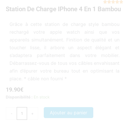
Not





Station De Charge IPhone 4 En 1 Bambou
5
sur
5
Grâce à cette station de charge style bambou
rechargé votre apple watch ainsi que vos
appareils simultanément. Finition de qualité et un
toucher lisse, il arbore un aspect élégant et
s’adaptera parfaitement dans votre mobilier.
Débarrassez-vous de tous vos câbles envahissant
afin d’épurer votre bureau tout en optimisant la
place. * câble non fourni *
19.90
€
quantité
Disponibilité :
En stock
de
Station
Ajouter au panier
-
+
de
Charge
iPhone