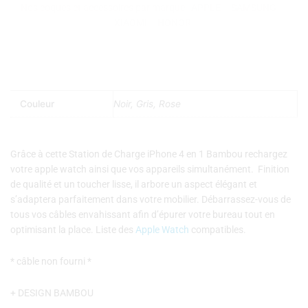
Nos coques et accessoires par marque :
APPLE
–
SAMSUNG
–
4
XIAOMI
–
HONOR
en
1
Bambou
Couleur
Noir, Gris, Rose
Grâce à cette Station de Charge iPhone 4 en 1 Bambou rechargez
votre apple watch ainsi que vos appareils simultanément. Finition
de qualité et un toucher lisse, il arbore un aspect élégant et
s’adaptera parfaitement dans votre mobilier. Débarrassez-vous de
tous vos câbles envahissant afin d’épurer votre bureau tout en
optimisant la place. Liste des
Apple Watch
compatibles.
* câble non fourni *
+ DESIGN BAMBOU