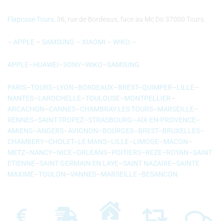
Flapcase Tours,
36, rue de Bordeaux, face au Mc Do 37000 Tours.
–
APPLE
–
SAMSUNG
–
XIAOMI
–
WIKO
–
APPLE
–
HUAWEI
–
SONY
–
WIKO
–
SAMSUNG
PARIS
–
TOURS
–
LYON
–
BORDEAUX
–
BREST
–
QUIMPER
–
LILLE
–
NANTES
–
LAROCHELLE
–
TOULOUSE
–
MONTPELLIER
–
ARCACHON
–
CANNES
–
CHAMBRAY LES TOURS
–
MARSEILLE
–
RENNES
–
SAINT-TROPEZ
–
STRASBOURG
–
AIX-EN-PROVENCE
–
AMIENS
–
ANGERS
–
AVIGNON
–
BOURGES
–
BREST
–
BRUXELLES
–
CHAMBERY
–
CHOLET
–
LE MANS
–
LILLE
–
LIMOGE
–
MACON
–
METZ
–
NANCY
–
NICE
–
ORLEANS
–
POITIERS
–
REZE
–
ROYAN
–
SAINT
ETIENNE
–
SAINT GERMAIN EN LAYE
–
SAINT NAZAIRE
–
SAINTE
MAXIME
–
TOULON
–
VANNES
–
MARSEILLE
–
BESANCON