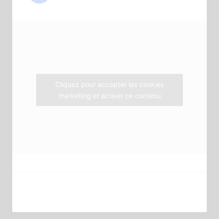
b
t
a
o
e
g
o
r
r
k
a
m
Cliquez pour accepter les cookies
marketing et activer ce contenu