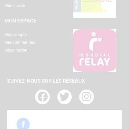
Plan du site
MON ESPACE
Mon compte
Mes commandes
Déconnexion
SUIVEZ-NOUS SUR LES RÉSEAUX
F
T
I
a
w
n
c
i
s
e
t
t