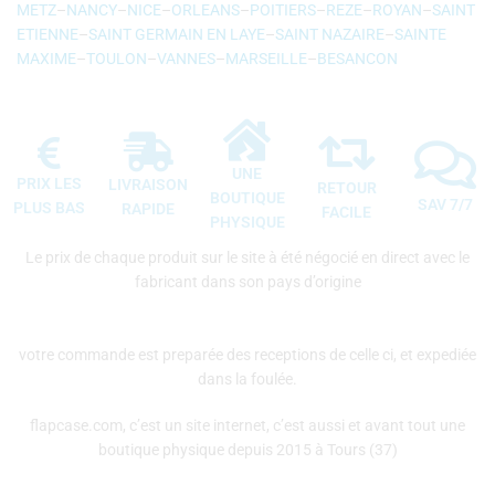
METZ
–
NANCY
–
NICE
–
ORLEANS
–
POITIERS
–
REZE
–
ROYAN
–
SAINT
ETIENNE
–
SAINT GERMAIN EN LAYE
–
SAINT NAZAIRE
–
SAINTE
MAXIME
–
TOULON
–
VANNES
–
MARSEILLE
–
BESANCON
UNE
PRIX LES
LIVRAISON
RETOUR
BOUTIQUE
SAV 7/7
PLUS BAS
RAPIDE
FACILE
PHYSIQUE
Le prix de chaque produit sur le site à été négocié en direct avec le
fabricant dans son pays d’origine
votre commande est preparée des receptions de celle ci, et expediée
dans la foulée.
flapcase.com, c’est un site internet, c’est aussi et avant tout une
boutique physique depuis 2015 à Tours (37)