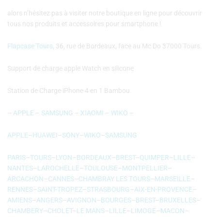
alors n’hésitez pas à visiter notre boutique en ligne pour découvrir
tous nos produits et accessoires pour smartphone !
Flapcase Tours,
36, rue de Bordeaux, face au Mc Do 37000 Tours.
Support de charge apple Watch en silicone
Station de Charge iPhone 4 en 1 Bambou
–
APPLE
–
SAMSUNG
–
XIAOMI
–
WIKO
–
APPLE
–
HUAWEI
–
SONY
–
WIKO
–
SAMSUNG
PARIS
–
TOURS
–
LYON
–
BORDEAUX
–
BREST
–
QUIMPER
–
LILLE
–
NANTES
–
LAROCHELLE
–
TOULOUSE
–
MONTPELLIER
–
ARCACHON
–
CANNES
–
CHAMBRAY LES TOURS
–
MARSEILLE
–
RENNES
–
SAINT-TROPEZ
–
STRASBOURG
–
AIX-EN-PROVENCE
–
AMIENS
–
ANGERS
–
AVIGNON
–
BOURGES
–
BREST
–
BRUXELLES
–
CHAMBERY
–
CHOLET
–
LE MANS
–
LILLE
–
LIMOGE
–
MACON
–