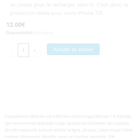
sa coque pour le recharger sans fil. C’est donc la
protection idéale pour votre iPhone 7/8.
12.00
€
quantité
Disponibilité :
En stock
de
Coque
Ajouter au panier
-
+
iPhone
7-
8
Nos coques et accessoires par marque :
APPLE
–
SAMSUNG
–
hybride
XIAOMI
–
HONOR
tpu-
verre
trempé
dégradé
rouge
Complément idéal de votre iPhone, Cette Coque iPhone 7-8 hybride
tpu-verre trempé dégradé rouge, épouse parfaitement les courbes
de votre appareil, sans en altérer la ligne. De plus, Cette coque Verre
trempé Silicone est discrète, avec un toucher agréable. Elle