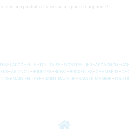
vrir tous nos produits et accessoires pour smartphone !
TES
–
LAROCHELLE
–
TOULOUSE
–
MONTPELLIER
–
ARCACHON
–
CA
ERS
–
AVIGNON
–
BOURGES
–
BREST
–
BRUXELLES
–
CHAMBERY
–
CH
NT GERMAIN EN LAYE
–
SAINT NAZAIRE
–
SAINTE MAXIME
–
TOULO