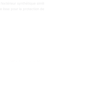
l’extérieur synthétique simili
re lisse pour la protection de
LE
–
SAMSUNG
–
XIAOMI
–