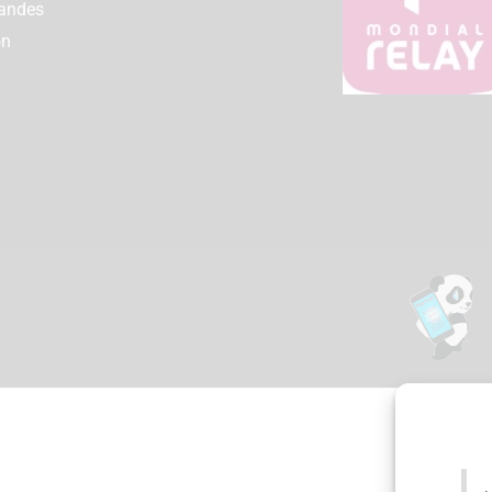
andes
on