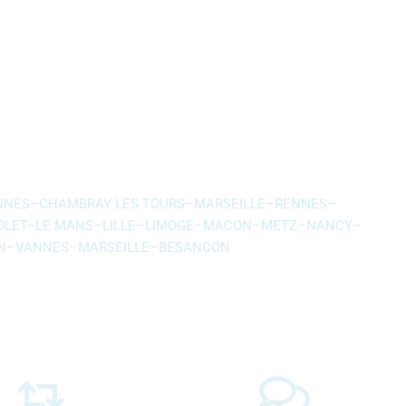
NNES
–
CHAMBRAY LES TOURS
–
MARSEILLE
–
RENNES
–
OLET
–
LE MANS
–
LILLE
–
LIMOGE
–
MACON
–
METZ
–
NANCY
–
N
–
VANNES
–
MARSEILLE
–
BESANCON