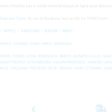
alors n’hésitez pas à visiter notre boutique en ligne pour décou
Flapcase Tours,
36, rue de Bordeaux, face au Mc Do 37000 Tours.
–
APPLE
–
SAMSUNG
–
XIAOMI
–
WIKO
–
APPLE
–
HUAWEI
–
SONY
–
WIKO
–
SAMSUNG
PARIS
–
TOURS
–
LYON
–
BORDEAUX
–
BREST
–
QUIMPER
–
LILLE
–
NAN
SAINT-TROPEZ
–
STRASBOURG
–
AIX-EN-PROVENCE
–
AMIENS
–
ANG
NICE
–
ORLEANS
–
POITIERS
–
REZE
–
ROYAN
–
SAINT ETIENNE
–
SAI