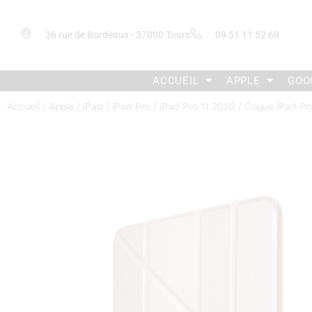
36 rue de Bordeaux - 37000 Tours
09 51 11 52 69
ACCUEIL
APPLE
GOO
Accueil
/
Apple
/
iPad
/
iPad Pro
/
iPad Pro 11 2020
/ Coque iPad Pro