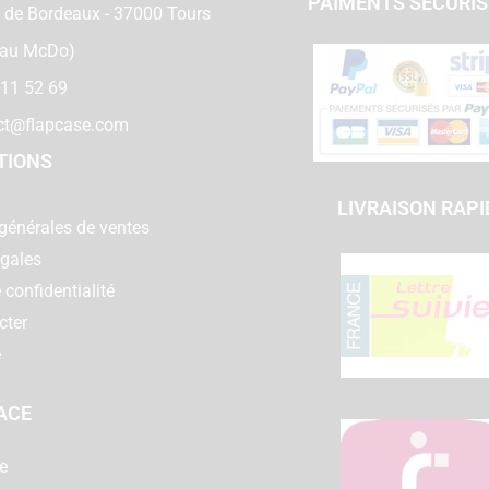
PAIMENTS SECURI
 de Bordeaux - 37000 Tours
 au McDo)
 11 52 69
ct@flapcase.com
TIONS
LIVRAISON RAPI
générales de ventes
égales
 confidentialité
cter
e
ACE
e