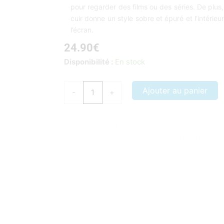
pour regarder des films ou des séries. De plus, 
cuir donne un style sobre et épuré et l’intérieu
l’écran.
24.90
€
quantité
Disponibilité :
En stock
de
Coque
Ajouter au panier
-
+
iPad
Pro
11
Nos coques et accessoires par marque :
APP
2020
HONOR
étui
support
pliable
or