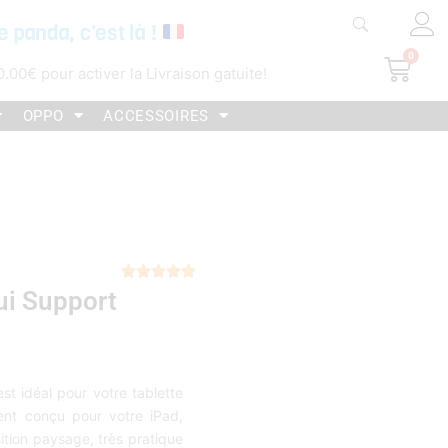
e panda, c'est là !
0
Pani
0.00
€
pour activer la Livraison gatuite!
OPPO
ACCESSOIRES
Noté





ui Support
5
sur
5
st idéal pour votre tablette
ment conçu pour votre iPad,
sition paysage, très pratique