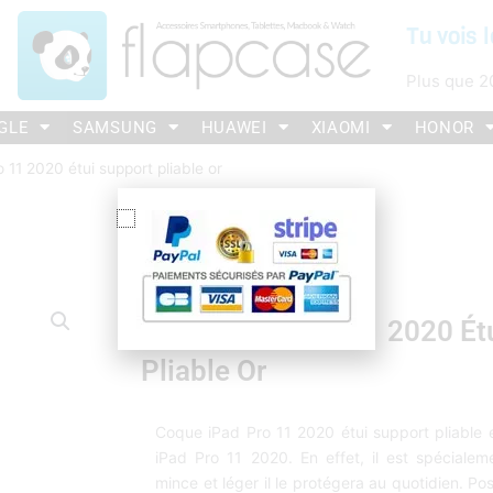
Tu vois l
Plus que
2
GLE
SAMSUNG
HUAWEI
XIAOMI
HONOR
 11 2020 étui support pliable or
Coque IPad Pro 11 2020 Ét
Pliable Or
Coque iPad Pro 11 2020 étui support pliable e
iPad Pro 11 2020. En effet, il est spéciale
mince et léger il le protégera au quotidien. Po