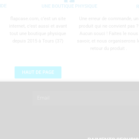
IDE
UNE BOUTIQUE PHYSIQUE
R
flapcase.com, c’est un site
Une erreur de commande, un
internet, c’est aussi et avant
produit qui ne convient pas ?
tout une boutique physique
Aucun souci ! Faites le nous
depuis 2015 à Tours (37)
savoir, et nous organiserons l
retour du produit .
HAUT DE PAGE
Email