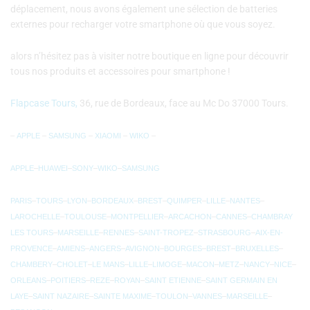
déplacement, nous avons également une sélection de batteries
externes pour recharger votre smartphone où que vous soyez.
alors n’hésitez pas à visiter notre boutique en ligne pour découvrir
tous nos produits et accessoires pour smartphone !
Flapcase Tours,
36, rue de Bordeaux, face au Mc Do 37000 Tours.
–
APPLE
–
SAMSUNG
–
XIAOMI
–
WIKO
–
APPLE
–
HUAWEI
–
SONY
–
WIKO
–
SAMSUNG
PARIS
–
TOURS
–
LYON
–
BORDEAUX
–
BREST
–
QUIMPER
–
LILLE
–
NANTES
–
LAROCHELLE
–
TOULOUSE
–
MONTPELLIER
–
ARCACHON
–
CANNES
–
CHAMBRAY
LES TOURS
–
MARSEILLE
–
RENNES
–
SAINT-TROPEZ
–
STRASBOURG
–
AIX-EN-
PROVENCE
–
AMIENS
–
ANGERS
–
AVIGNON
–
BOURGES
–
BREST
–
BRUXELLES
–
CHAMBERY
–
CHOLET
–
LE MANS
–
LILLE
–
LIMOGE
–
MACON
–
METZ
–
NANCY
–
NICE
–
ORLEANS
–
POITIERS
–
REZE
–
ROYAN
–
SAINT ETIENNE
–
SAINT GERMAIN EN
LAYE
–
SAINT NAZAIRE
–
SAINTE MAXIME
–
TOULON
–
VANNES
–
MARSEILLE
–