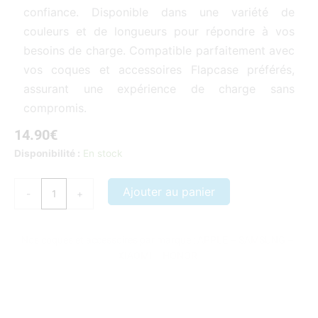
confiance. Disponible dans une variété de
couleurs et de longueurs pour répondre à vos
besoins de charge. Compatible parfaitement avec
vos coques et accessoires Flapcase préférés,
assurant une expérience de charge sans
compromis.
14.90
€
quantité
Disponibilité :
En stock
de
Câble
Ajouter au panier
-
+
renforcé
charge
rapide
Nos coques et accessoires par marque :
APPLE
–
SAMSUNG
–
Lightning
XIAOMI
–
HONOR
vers
USB
1m