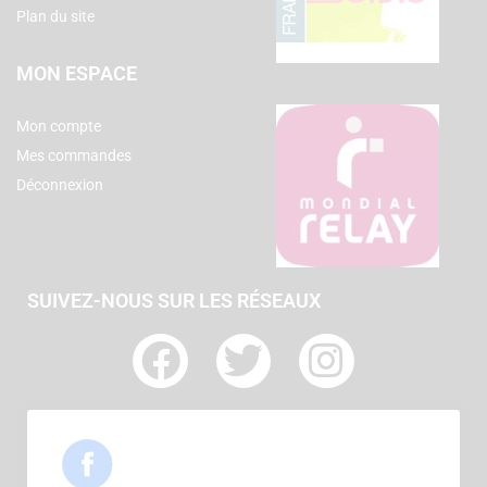
Plan du site
MON ESPACE
Mon compte
Mes commandes
Déconnexion
SUIVEZ-NOUS SUR LES RÉSEAUX
F
T
I
a
w
n
c
i
s
e
t
t