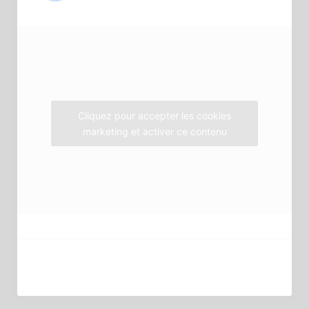
b
t
a
o
e
g
o
r
r
k
a
m
Cliquez pour accepter les cookies
marketing et activer ce contenu