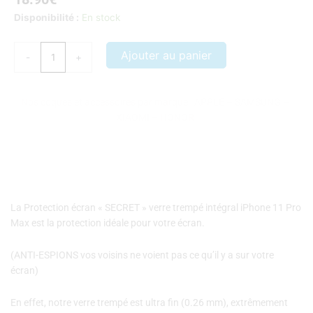
quantité
Disponibilité :
En stock
de
Protection
Ajouter au panier
-
+
écran
"SECRET"
verre
Nos coques et accessoires par marque :
APPLE
–
SAMSUNG
–
trempé
XIAOMI
–
HONOR
intégral
iPhone
11
Pro
Max
La Protection écran « SECRET » verre trempé intégral iPhone 11 Pro
Max est la protection idéale pour votre écran.
(ANTI-ESPIONS vos voisins ne voient pas ce qu’il y a sur votre
écran)
En effet, notre verre trempé est ultra fin (0.26 mm), extrêmement