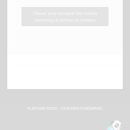
k
a
m
Cliquez pour accepter les cookies
marketing et activer ce contenu
FLAPCASE ©2020 - TOUS DROITS RÉSERVÉS