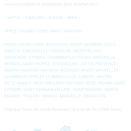
tous nos produits et accessoires pour smartphone !
–
APPLE
–
SAMSUNG
–
XIAOMI
–
WIKO
–
APPLE
–
HUAWEI
–
SONY
–
WIKO
–
SAMSUNG
PARIS
–
TOURS
–
LYON
–
BORDEAUX
–
BREST
–
QUIMPER
–
LILLE
–
NANTES
–
LAROCHELLE
–
TOULOUSE
–
MONTPELLIER
–
ARCACHON
–
CANNES
–
CHAMBRAY LES TOURS
–
MARSEILLE
–
RENNES
–
SAINT-TROPEZ
–
STRASBOURG
–
AIX-EN-PROVENCE
–
AMIENS
–
ANGERS
–
AVIGNON
–
BOURGES
–
BREST
–
BRUXELLES
–
CHAMBERY
–
CHOLET
–
LE MANS
–
LILLE
–
LIMOGE
–
MACON
–
METZ
–
NANCY
–
NICE
–
ORLEANS
–
POITIERS
–
REZE
–
ROYAN
–
SAINT
ETIENNE
–
SAINT GERMAIN EN LAYE
–
SAINT NAZAIRE
–
SAINTE
MAXIME
–
TOULON
–
VANNES
–
MARSEILLE
–
BESANCON
Flapcase Tours, 36, rue de Bordeaux, face au Mc Do 37000 Tours.