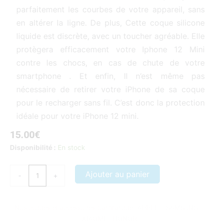
parfaitement les courbes de votre appareil, sans
en altérer la ligne. De plus, Cette coque silicone
liquide est discrète, avec un toucher agréable. Elle
protègera efficacement votre Iphone 12 Mini
contre les chocs, en cas de chute de votre
smartphone . Et enfin, Il n’est même pas
nécessaire de retirer votre iPhone de sa coque
pour le recharger sans fil. C’est donc la protection
idéale pour votre iPhone 12 mini.
15.00
€
quantité
Disponibilité :
En stock
de
Coque
Ajouter au panier
-
+
iPhone
12
Mini
Nos coques et accessoires par marque :
APPLE
–
SAMSUNG
–
couleur
XIAOMI
–
HONOR