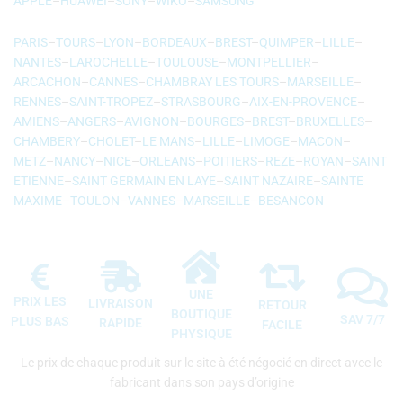
APPLE
–
HUAWEI
–
SONY
–
WIKO
–
SAMSUNG
PARIS
–
TOURS
–
LYON
–
BORDEAUX
–
BREST
–
QUIMPER
–
LILLE
–
NANTES
–
LAROCHELLE
–
TOULOUSE
–
MONTPELLIER
–
ARCACHON
–
CANNES
–
CHAMBRAY LES TOURS
–
MARSEILLE
–
RENNES
–
SAINT-TROPEZ
–
STRASBOURG
–
AIX-EN-PROVENCE
–
AMIENS
–
ANGERS
–
AVIGNON
–
BOURGES
–
BREST
–
BRUXELLES
–
CHAMBERY
–
CHOLET
–
LE MANS
–
LILLE
–
LIMOGE
–
MACON
–
METZ
–
NANCY
–
NICE
–
ORLEANS
–
POITIERS
–
REZE
–
ROYAN
–
SAINT
ETIENNE
–
SAINT GERMAIN EN LAYE
–
SAINT NAZAIRE
–
SAINTE
MAXIME
–
TOULON
–
VANNES
–
MARSEILLE
–
BESANCON
UNE
PRIX LES
LIVRAISON
RETOUR
BOUTIQUE
SAV 7/7
PLUS BAS
RAPIDE
FACILE
PHYSIQUE
Le prix de chaque produit sur le site à été négocié en direct avec le
fabricant dans son pays d’origine