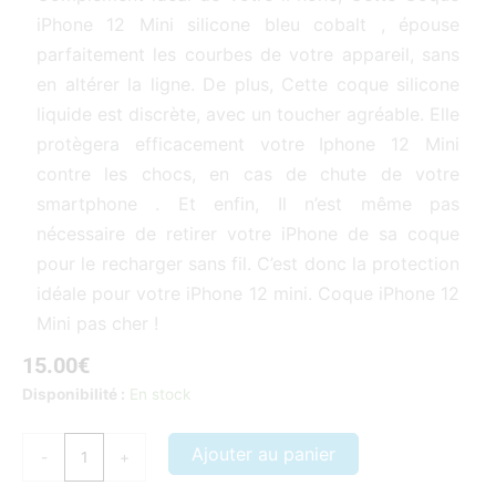
iPhone 12 Mini silicone bleu cobalt , épouse
parfaitement les courbes de votre appareil, sans
en altérer la ligne. De plus, Cette coque silicone
liquide est discrète, avec un toucher agréable. Elle
protègera efficacement votre Iphone 12 Mini
contre les chocs, en cas de chute de votre
smartphone . Et enfin, Il n’est même pas
nécessaire de retirer votre iPhone de sa coque
pour le recharger sans fil. C’est donc la protection
idéale pour votre iPhone 12 mini. Coque iPhone 12
Mini pas cher !
15.00
€
quantité
Disponibilité :
En stock
de
Coque
Ajouter au panier
-
+
iPhone
12