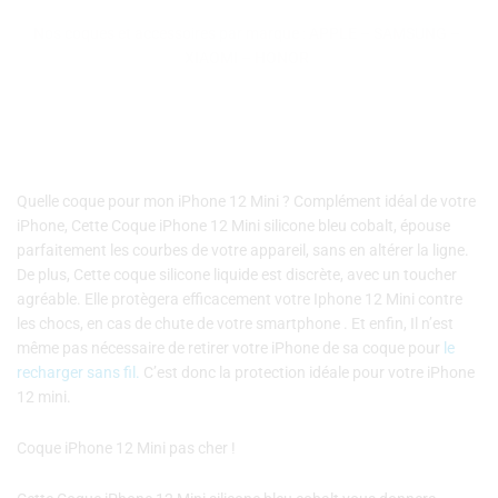
Mini
Nos coques et accessoires par marque :
APPLE
–
SAMSUNG
–
silicone
XIAOMI
–
HONOR
bleu
cobalt
Quelle coque pour mon iPhone 12 Mini ? Complément idéal de votre
iPhone, Cette Coque iPhone 12 Mini silicone bleu cobalt, épouse
parfaitement les courbes de votre appareil, sans en altérer la ligne.
De plus, Cette coque silicone liquide est discrète, avec un toucher
agréable. Elle protègera efficacement votre Iphone 12 Mini contre
les chocs, en cas de chute de votre smartphone . Et enfin, Il n’est
même pas nécessaire de retirer votre iPhone de sa coque pour
le
recharger sans fil.
C’est donc la protection idéale pour votre iPhone
12 mini.
Coque iPhone 12 Mini pas cher !