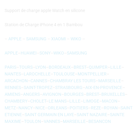
Support de charge apple Watch en silicone
Station de Charge iPhone 4 en 1 Bambou
–
APPLE
–
SAMSUNG
–
XIAOMI
–
WIKO
–
APPLE
–
HUAWEI
–
SONY
–
WIKO
–
SAMSUNG
PARIS
–
TOURS
–
LYON
–
BORDEAUX
–
BREST
–
QUIMPER
–
LILLE
–
NANTES
–
LAROCHELLE
–
TOULOUSE
–
MONTPELLIER
–
ARCACHON
–
CANNES
–
CHAMBRAY LES TOURS
–
MARSEILLE
–
RENNES
–
SAINT-TROPEZ
–
STRASBOURG
–
AIX-EN-PROVENCE
–
AMIENS
–
ANGERS
–
AVIGNON
–
BOURGES
–
BREST
–
BRUXELLES
–
CHAMBERY
–
CHOLET
–
LE MANS
–
LILLE
–
LIMOGE
–
MACON
–
METZ
–
NANCY
–
NICE
–
ORLEANS
–
POITIERS
–
REZE
–
ROYAN
–
SAINT
ETIENNE
–
SAINT GERMAIN EN LAYE
–
SAINT NAZAIRE
–
SAINTE
MAXIME
–
TOULON
–
VANNES
–
MARSEILLE
–
BESANCON