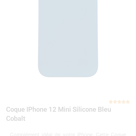
Not





Coque IPhone 12 Mini Silicone Bleu
5
sur
Cobalt
5
Complément idéal de votre iPhone, Cette Coque