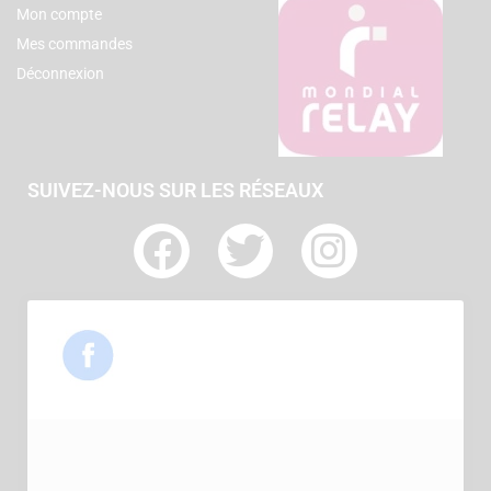
Mon compte
Mes commandes
Déconnexion
SUIVEZ-NOUS SUR LES RÉSEAUX
F
T
I
a
w
n
c
i
s
e
t
t
b
t
a
o
e
g
o
r
r