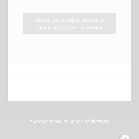
k
a
m
Cliquez pour accepter les cookies
marketing et activer ce contenu
FLAPCASE ©2020 - TOUS DROITS RÉSERVÉS