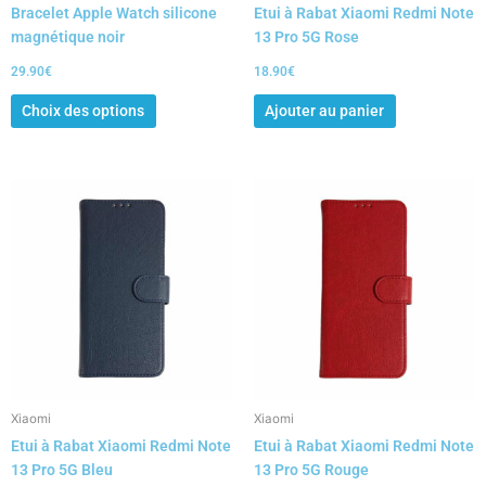
Bracelet Apple Watch silicone
Etui à Rabat Xiaomi Redmi Note
la
magnétique noir
13 Pro 5G Rose
page
du
29.90
€
18.90
€
produit
Choix des options
Ajouter au panier
Xiaomi
Xiaomi
Etui à Rabat Xiaomi Redmi Note
Etui à Rabat Xiaomi Redmi Note
13 Pro 5G Bleu
13 Pro 5G Rouge