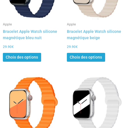
options
options
peuvent
peuvent
être
être
choisies
choisies
Apple
Apple
sur
sur
Bracelet Apple Watch silicone
Bracelet Apple Watch silicone
la
la
magnétique bleu nuit
magnétique beige
page
page
du
du
29.90
€
29.90
€
produit
produit
Choix des options
Choix des options
Ce
Ce
produit
produit
a
a
plusieurs
plusieurs
variations.
variations.
Les
Les
options
options
peuvent
peuvent