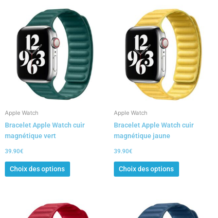
Ce
Ce
produit
produit
a
a
plusieurs
plusieurs
variations.
variations.
Les
Les
options
options
peuvent
peuvent
être
être
choisies
choisies
Apple Watch
Apple Watch
sur
sur
Bracelet Apple Watch cuir
Bracelet Apple Watch cuir
la
la
magnétique vert
magnétique jaune
page
page
du
du
39.90
€
39.90
€
produit
produit
Choix des options
Choix des options
Ce
Ce
produit
produit