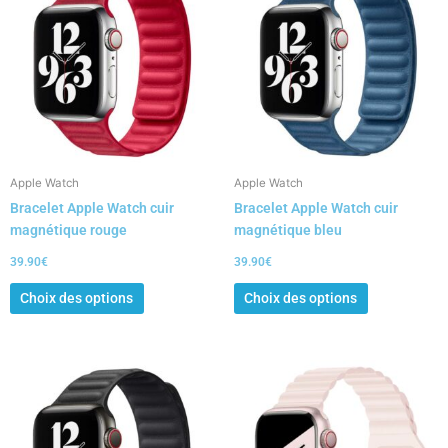
a
a
plusieurs
plusieurs
variations.
variations.
Les
Les
options
options
peuvent
peuvent
être
être
choisies
choisies
Apple Watch
Apple Watch
sur
sur
Bracelet Apple Watch cuir
Bracelet Apple Watch cuir
la
la
magnétique rouge
magnétique bleu
page
page
du
du
39.90
€
39.90
€
produit
produit
Choix des options
Choix des options
Ce
Ce
produit
produit
a
a
plusieurs
plusieurs