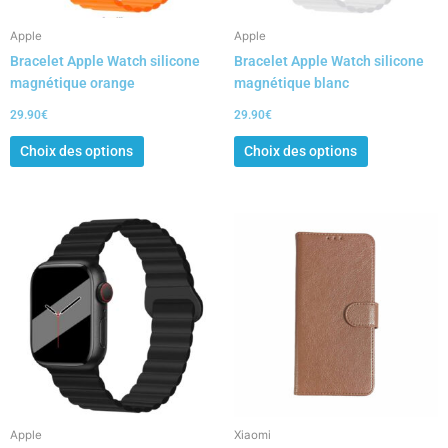
être
être
choisies
choisies
Apple
Apple
sur
sur
Bracelet Apple Watch silicone
Bracelet Apple Watch silicone
la
la
magnétique orange
magnétique blanc
page
page
du
du
29.90
€
29.90
€
produit
produit
Choix des options
Choix des options
Ce
produit
a
plusieurs
variations.
Les
options
peuvent
être
choisies
Apple
Xiaomi
sur