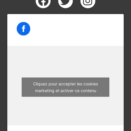
a
w
n
c
i
s
e
t
t
b
t
a
o
e
g
o
r
r
k
a
m
Cliquez pour accepter les cookies
marketing et activer ce contenu