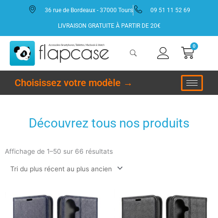
Aller
36 rue de Bordeaux - 37000 Tours
09 51 11 52 69
au
contenu
LIVRAISON GRATUITE À PARTIR DE 20€
0
Panie
Choisissez votre modèle →
Découvrez tous nos produits
Trié
du
Affichage de 1–50 sur 66 résultats
plus
récent
au
plus
ancien