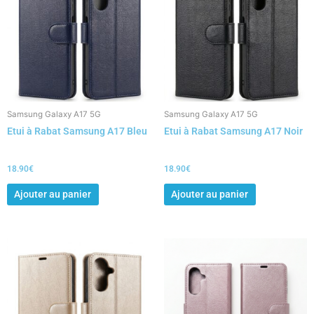
Samsung Galaxy A17 5G
Samsung Galaxy A17 5G
Etui à Rabat Samsung A17 Bleu
Etui à Rabat Samsung A17 Noir
18.90
€
18.90
€
Ajouter au panier
Ajouter au panier