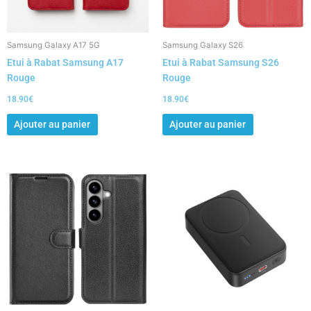
Samsung Galaxy A17 5G
Samsung Galaxy S26
Etui à Rabat Samsung A17
Etui à Rabat Samsung S26
Rouge
Rouge
18.90
€
18.90
€
Ajouter au panier
Ajouter au panier