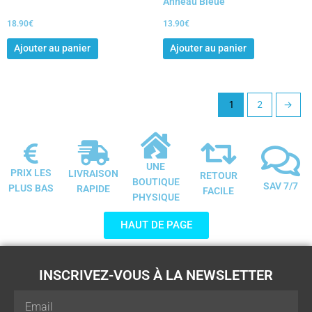
Anneau Bleue
18.90
€
13.90
€
Ajouter au panier
Ajouter au panier
1
2
→
UNE
PRIX LES
LIVRAISON
RETOUR
BOUTIQUE
SAV 7/7
PLUS BAS
RAPIDE
FACILE
PHYSIQUE
HAUT DE PAGE
INSCRIVEZ-VOUS À LA NEWSLETTER
Email