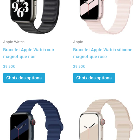
variations.
variations.
Les
Les
options
options
peuvent
peuvent
être
être
choisies
choisies
Apple Watch
Apple
sur
sur
Bracelet Apple Watch cuir
Bracelet Apple Watch silicone
la
la
magnétique noir
magnétique rose
page
page
du
du
39.90
€
29.90
€
produit
produit
Choix des options
Choix des options
Ce
Ce
produit
produit
a
a
plusieurs
plusieurs
variations.
variations.
Les
Les