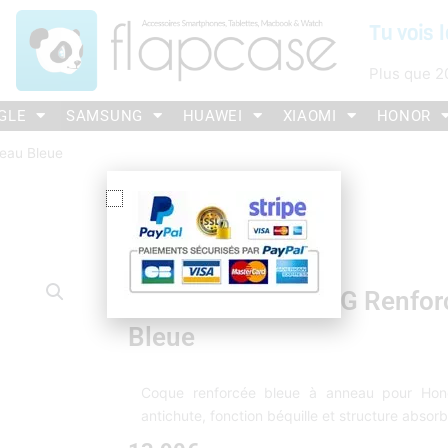
Tu vois l
Plus que
2
GLE
SAMSUNG
HUAWEI
XIAOMI
HONOR
eau Bleue
Coque Honor X8 5G Renfor
Bleue
Coque renforcée bleue à anneau pour Hono
antichute, fonction béquille et structure absor