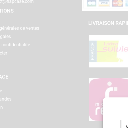
ct@flapcase.com
TIONS
LIVRAISON RAPI
générales de ventes
égales
 confidentialité
cter
e
ACE
e
andes
on
N