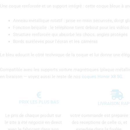
Une coque renforcée et un support intégré : cette coque bleue à an
Anneau métallique rotatif : prise en main sécurisée, doigt gl
Fonction béquille : le téléphone tient debout pour les vidéos 
Structure renforcée qui absorbe les chocs, angles protégés
Bords surélevés pour l’écran et les caméras
Le bleu adoucit le côté technique de la coque et lui donne une élé
Compatible avec les supports voiture magnétiques (plaque métalli
en livraison — voyez aussi le reste de nos
coques Honor X8 5G
.
PRIX LES PLUS BAS
LIVRAISON RAP
Le prix de chaque produit sur
votre commande est preparée
le site à été négocié en direct
des receptions de celle ci, et
avec le fabricant dans son
expediée dans la foulée.