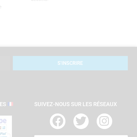
e
S'INSCRIRE
SES
SUIVEZ-NOUS SUR LES RÉSEAUX
F
T
I
a
w
n