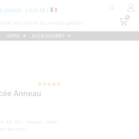
e panda, c'est là !
0
Pani
0.00
€
pour activer la Livraison gatuite!
OPPO
ACCESSOIRES
Noté





cée Anneau
5
sur
5
r X8 5G : anneau rotatif
bant les chocs.