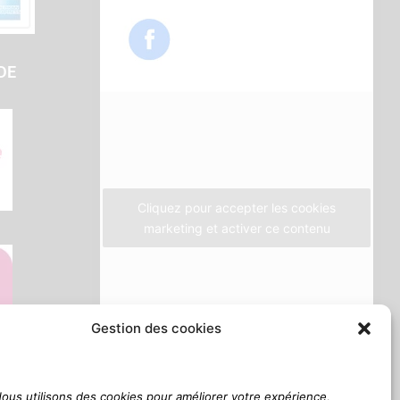
c
i
s
e
t
t
b
t
a
DE
o
e
g
o
r
r
k
a
m
Cliquez pour accepter les cookies
marketing et activer ce contenu
Gestion des cookies
ous utilisons des cookies pour améliorer votre expérience,