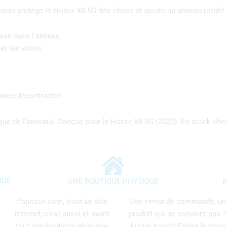
neau protège le Honor X8 5G des chocs et ajoute un anneau rotatif 
issé dans l’anneau
et les visios
gance décontractée.
que de l’anneau). Conçue pour le Honor X8 5G (2022). En stock che
IDE
UNE BOUTIQUE PHYSIQUE
R
flapcase.com, c’est un site
Une erreur de commande, un
internet, c’est aussi et avant
produit qui ne convient pas ?
tout une boutique physique
Aucun souci ! Faites le nous