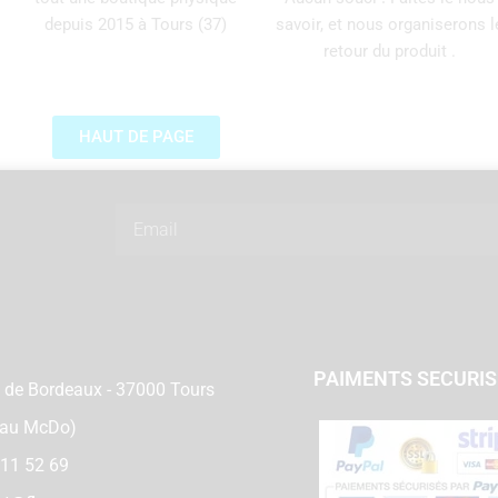
depuis 2015 à Tours (37)
savoir, et nous organiserons l
retour du produit .
HAUT DE PAGE
Email
PAIMENTS SECURI
 de Bordeaux - 37000 Tours
 au McDo)
 11 52 69