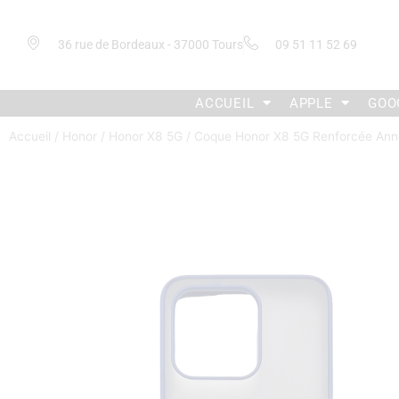
36 rue de Bordeaux - 37000 Tours
09 51 11 52 69
ACCUEIL
APPLE
GOO
Accueil
/
Honor
/
Honor X8 5G
/ Coque Honor X8 5G Renforcée Ann