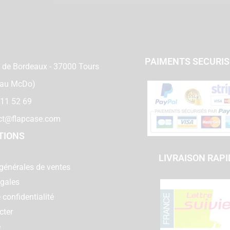
PAIMENTS SECURI
 de Bordeaux - 37000 Tours
 au McDo)
 11 52 69
ct@flapcase.com
TIONS
LIVRAISON RAPI
générales de ventes
égales
 confidentialité
cter
e