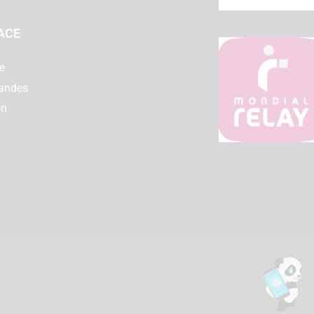
ACE
e
andes
on