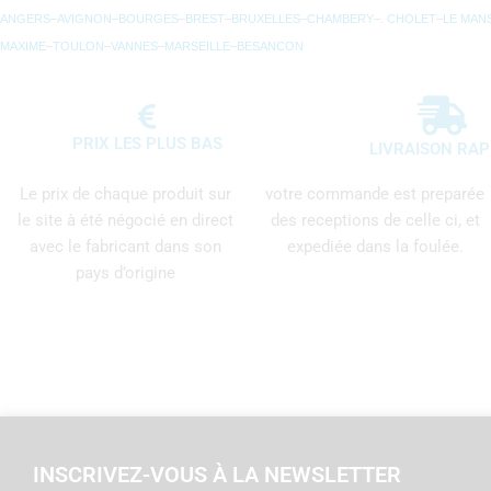
ANGERS
–
AVIGNON
–
BOURGES
–
BREST
–
BRUXELLES
–
CHAMBERY
–.
CHOLET
–
LE MAN
MAXIME
–
TOULON
–
VANNES
–
MARSEILLE
–
BESANCON
PRIX LES PLUS BAS
LIVRAISON RAP
Le prix de chaque produit sur
votre commande est preparée
le site à été négocié en direct
des receptions de celle ci, et
avec le fabricant dans son
expediée dans la foulée.
pays d’origine
INSCRIVEZ-VOUS À LA NEWSLETTER