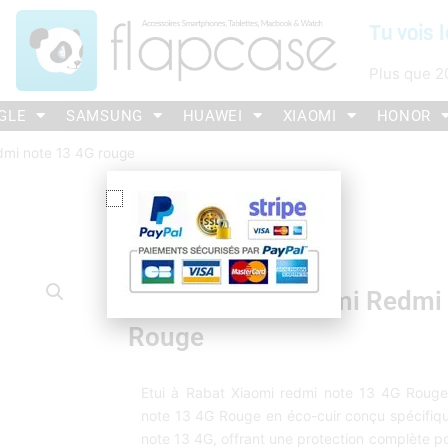
Tu vois l
Plus que
2
GLE
SAMSUNG
HUAWEI
XIAOMI
HONOR
edmi note 13 4G rouge
Etui À Rabat Xiaomi Redmi
Rouge
Etui à Rabat Xiaomi redmi note 13 4G Rouge
note 13 4G Rouge en éco-cuir conçu spécifiq
note 13 4G, offrant une protection complète pou