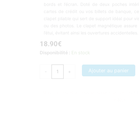
bords et l’écran. Doté de deux poches intér
cartes de crédit ou vos billets de banque, ce
clapet pliable qui sert de support idéal pour vi
ou des photos. Le clapet magnétique assure 
l’étui, évitant ainsi les ouvertures accidentelles.
18.90
€
quantité
Disponibilité :
En stock
de
Etui
Ajouter au panier
-
+
à
rabat
Xiaomi
Nos coques et accessoires par marque :
APP
redmi
HONOR
note
13
4G
rouge