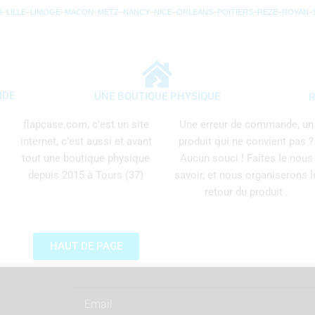
S
–
LILLE
–
LIMOGE
–
MACON
–
METZ
–
NANCY
–
NICE
–
ORLEANS
–
POITIERS
–
REZE
–
ROYAN
–
IDE
UNE BOUTIQUE PHYSIQUE
R
flapcase.com, c’est un site
Une erreur de commande, un
internet, c’est aussi et avant
produit qui ne convient pas ?
tout une boutique physique
Aucun souci ! Faites le nous
depuis 2015 à Tours (37)
savoir, et nous organiserons l
retour du produit .
HAUT DE PAGE
Email