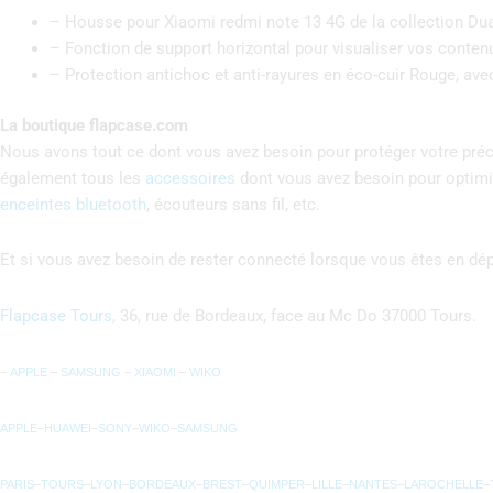
– Housse pour Xiaomi redmi note 13 4G de la collection Dua
– Fonction de support horizontal pour visualiser vos conten
– Protection antichoc et anti-rayures en éco-cuir Rouge, ave
La boutique flapcase.com
Nous avons tout ce dont vous avez besoin pour protéger votre précie
également tous les
accessoires
dont vous avez besoin pour optimis
enceintes bluetooth
, écouteurs sans fil, etc.
Et si vous avez besoin de rester connecté lorsque vous êtes en d
Flapcase Tours,
36, rue de Bordeaux, face au Mc Do 37000 Tours.
–
APPLE
–
SAMSUNG
–
XIAOMI
–
WIKO
APPLE
–
HUAWEI
–
SONY
–
WIKO
–
SAMSUNG
PARIS
–
TOURS
–
LYON
–
BORDEAUX
–
BREST
–
QUIMPER
–
LILLE
–
NANTES
–
LAROCHELLE
–