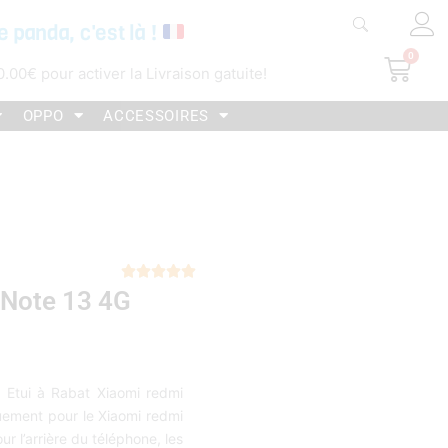
e panda, c'est là !
0
Pani
0.00
€
pour activer la Livraison gatuite!
OPPO
ACCESSOIRES
Noté





 Note 13 4G
5
sur
5
 Etui à Rabat Xiaomi redmi
uement pour le Xiaomi redmi
r l’arrière du téléphone, les