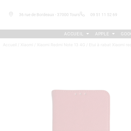
36 rue de Bordeaux - 37000 Tours
09 51 11 52 69
ACCUEIL
APPLE
GOO
Accueil
/
Xiaomi
/
Xiaomi Redmi Note 13 4G
/ Etui à rabat Xiaomi r