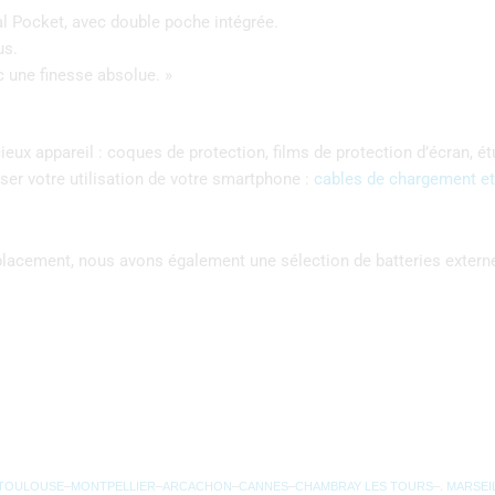
l Pocket, avec double poche intégrée.
us.
c une finesse absolue. »
ux appareil : coques de protection, films de protection d’écran, ét
er votre utilisation de votre smartphone :
cables de chargement et
éplacement, nous avons également une sélection de batteries exter
TOULOUSE
–
MONTPELLIER
–
ARCACHON
–
CANNES
–
CHAMBRAY LES TOURS
–.
MARSEI