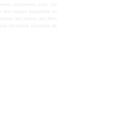
ieures spacieuses pour vos
t étui intègre également un
sionner des vidéos, des films
une fermeture sécurisée de
LE
–
SAMSUNG
–
XIAOMI
–