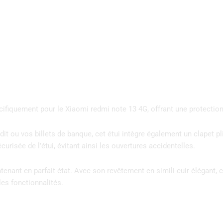
fiquement pour le Xiaomi redmi note 13 4G, offrant une protection c
t ou vos billets de banque, cet étui intègre également un clapet pli
risée de l’étui, évitant ainsi les ouvertures accidentelles.
intenant en parfait état. Avec son revêtement en simili cuir élégant,
les fonctionnalités.