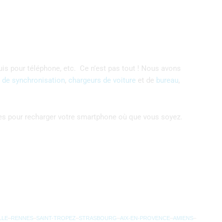
uis pour téléphone, etc. Ce n’est pas tout ! Nous avons
 de synchronisation
,
chargeurs de voiture
et de
bureau
,
nes pour recharger votre smartphone où que vous soyez.
LLE
–
RENNES
–
SAINT-TROPEZ
–
STRASBOURG
–
AIX-EN-PROVENCE
–
AMIENS
–