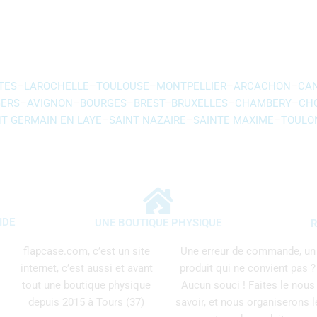
TES
–
LAROCHELLE
–
TOULOUSE
–
MONTPELLIER
–
ARCACHON
–
CA
ERS
–
AVIGNON
–
BOURGES
–
BREST
–
BRUXELLES
–
CHAMBERY
–
CH
NT GERMAIN EN LAYE
–
SAINT NAZAIRE
–
SAINTE MAXIME
–
TOULO
IDE
UNE BOUTIQUE PHYSIQUE
R
flapcase.com, c’est un site
Une erreur de commande, un
internet, c’est aussi et avant
produit qui ne convient pas ?
tout une boutique physique
Aucun souci ! Faites le nous
depuis 2015 à Tours (37)
savoir, et nous organiserons l