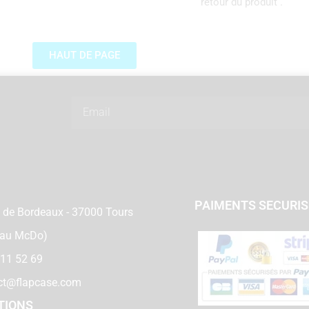
retour du produit .
HAUT DE PAGE
Email
PAIMENTS SECURI
 de Bordeaux - 37000 Tours
 au McDo)
 11 52 69
ct@flapcase.com
TIONS