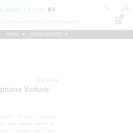
e panda, c'est là !
0
Pani
0.00
€
pour activer la Livraison gatuite!
OPPO
ACCESSOIRES
Noté





phone Voiture
5
sur
5
tableau de bord Support
d, ultra discret, permet de
rtphone pendant que vous