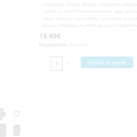
conduisez. Design élégant, installation adhési
voiture un outil indispensable pour tous vos tr
boule rotative, vous permet de trouver la posi
plaque métallique à mettre au dos du téléphon
14.90
€
quantité
Disponibilité :
En stock
de
Support
Ajouter au panier
-
+
magnétique
smartphone
voiture
Nos coques et accessoires par marque :
APP
tableau
HONOR
de
bord