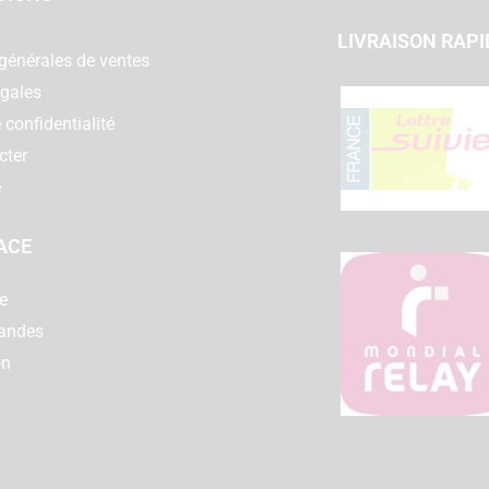
LIVRAISON RAPI
générales de ventes
égales
 confidentialité
cter
e
ACE
e
andes
on