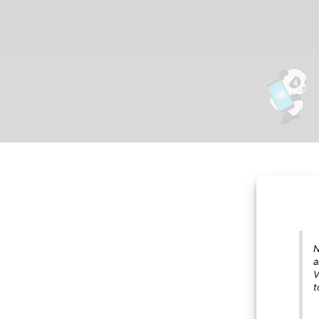
N
a
V
t