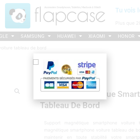
Tu vois l
Plus que
2
GLE
SAMSUNG
HUAWEI
XIAOMI
HONOR
oiture tableau de bord
Support Magnétique Smart
Tableau De Bord
Support magnétique smartphone voiture 
magnétique smartphone voiture tableau de bor
maintenir en toute stabilité votre sma