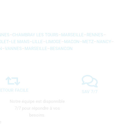
NNES
–
CHAMBRAY LES TOURS
–
MARSEILLE
–
RENNES
–
OLET
–
LE MANS
–
LILLE
–
LIMOGE
–
MACON
–
METZ
–
NANCY
–
N
–
VANNES
–
MARSEILLE
–
BESANCON
ETOUR FACILE
SAV 7/7
Notre équipe est disponnible
7/7 pour répondre à vos
besoins.
e