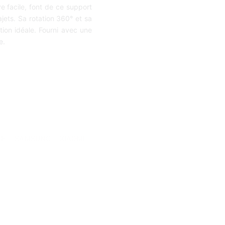
ve facile, font de ce support
ajets. Sa rotation 360° et sa
tion idéale. Fourni avec une
e.
LE
–
SAMSUNG
–
XIAOMI
–