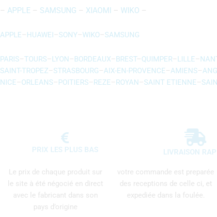
–
APPLE
–
SAMSUNG
–
XIAOMI
–
WIKO
–
APPLE
–
HUAWEI
–
SONY
–
WIKO
–
SAMSUNG
PARIS
–
TOURS
–
LYON
–
BORDEAUX
–
BREST
–
QUIMPER
–
LILLE
–
NAN
SAINT-TROPEZ
–
STRASBOURG
–
AIX-EN-PROVENCE
–
AMIENS
–
ANG
NICE
–
ORLEANS
–
POITIERS
–
REZE
–
ROYAN
–
SAINT ETIENNE
–
SAI
PRIX LES PLUS BAS
LIVRAISON RAP
Le prix de chaque produit sur
votre commande est preparée
le site à été négocié en direct
des receptions de celle ci, et
avec le fabricant dans son
expediée dans la foulée.
pays d’origine