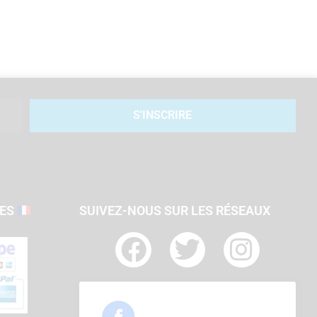
S'INSCRIRE
SES
SUIVEZ-NOUS SUR LES RÉSEAUX
F
T
I
a
w
n
c
i
s