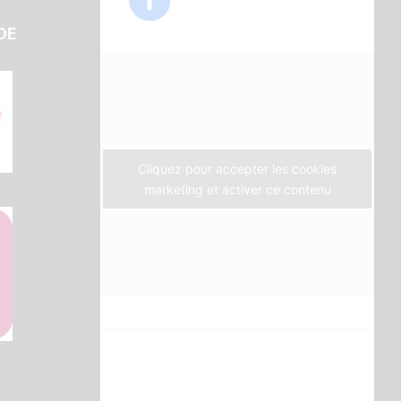
e
t
t
b
t
a
DE
o
e
g
o
r
r
k
a
m
Cliquez pour accepter les cookies
marketing et activer ce contenu