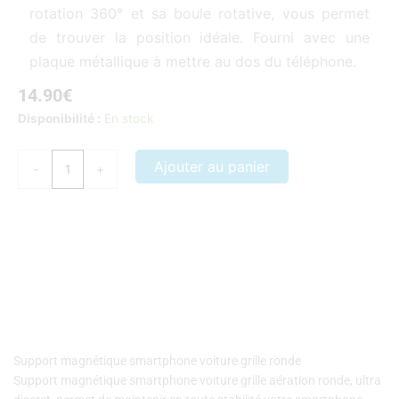
rotation 360° et sa boule rotative, vous permet
de trouver la position idéale. Fourni avec une
plaque métallique à mettre au dos du téléphone.
14.90
€
quantité
Disponibilité :
En stock
de
Support
Ajouter au panier
-
+
magnétique
smartphone
voiture
Nos coques et accessoires par marque :
APPLE
–
SAMSUNG
–
grille
XIAOMI
–
HONOR
ronde
Support magnétique smartphone voiture grille ronde
Support magnétique smartphone voiture grille aération ronde, ultra