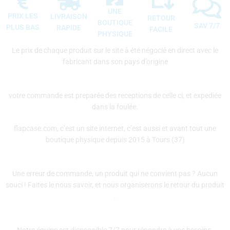
UNE
PRIX LES
LIVRAISON
RETOUR
BOUTIQUE
SAV 7/7
PLUS BAS
RAPIDE
FACILE
PHYSIQUE
Le prix de chaque produit sur le site à été négocié en direct avec le
fabricant dans son pays d’origine
votre commande est preparée des receptions de celle ci, et expediée
dans la foulée.
flapcase.com, c’est un site internet, c’est aussi et avant tout une
boutique physique depuis 2015 à Tours (37)
Une erreur de commande, un produit qui ne convient pas ? Aucun
souci ! Faites le nous savoir, et nous organiserons le retour du produit
.