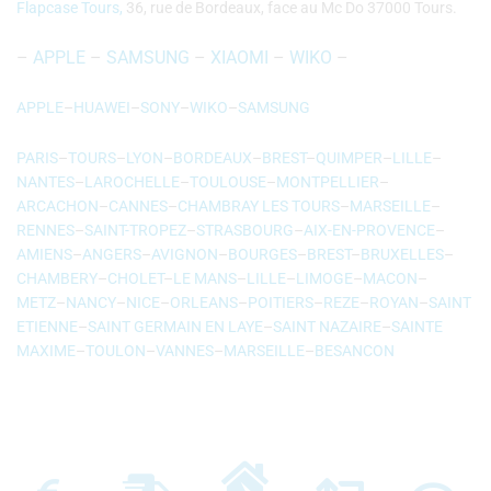
Flapcase Tours,
36, rue de Bordeaux, face au Mc Do 37000 Tours.
–
APPLE
–
SAMSUNG
–
XIAOMI
–
WIKO
–
APPLE
–
HUAWEI
–
SONY
–
WIKO
–
SAMSUNG
PARIS
–
TOURS
–
LYON
–
BORDEAUX
–
BREST
–
QUIMPER
–
LILLE
–
NANTES
–
LAROCHELLE
–
TOULOUSE
–
MONTPELLIER
–
ARCACHON
–
CANNES
–
CHAMBRAY LES TOURS
–
MARSEILLE
–
RENNES
–
SAINT-TROPEZ
–
STRASBOURG
–
AIX-EN-PROVENCE
–
AMIENS
–
ANGERS
–
AVIGNON
–
BOURGES
–
BREST
–
BRUXELLES
–
CHAMBERY
–
CHOLET
–
LE MANS
–
LILLE
–
LIMOGE
–
MACON
–
METZ
–
NANCY
–
NICE
–
ORLEANS
–
POITIERS
–
REZE
–
ROYAN
–
SAINT
ETIENNE
–
SAINT GERMAIN EN LAYE
–
SAINT NAZAIRE
–
SAINTE
MAXIME
–
TOULON
–
VANNES
–
MARSEILLE
–
BESANCON