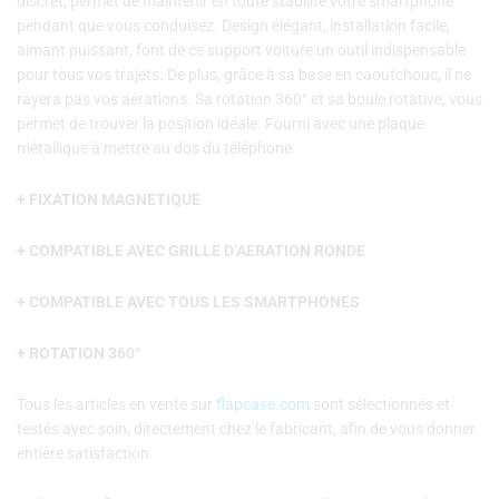
discret, permet de maintenir en toute stabilité votre smartphone
pendant que vous conduisez. Design élégant, installation facile,
aimant puissant, font de ce support voiture un outil indispensable
pour tous vos trajets. De plus, grâce à sa base en caoutchouc, il ne
rayera pas vos aérations. Sa rotation 360° et sa boule rotative, vous
permet de trouver la position idéale. Fourni avec une plaque
métallique à mettre au dos du téléphone.
+ FIXATION MAGNETIQUE
+ COMPATIBLE AVEC GRILLE D’AERATION RONDE
+ COMPATIBLE AVEC TOUS LES SMARTPHONES
+ ROTATION 360°
Tous les articles en vente sur
flapcase.com
sont sélectionnés et
testés avec soin, directement chez le fabricant, afin de vous donner
entière satisfaction.