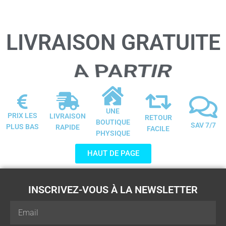
LIVRAISON GRATUITE
DE 20 €
UNE
PRIX LES
LIVRAISON
RETOUR
BOUTIQUE
SAV 7/7
PLUS BAS
RAPIDE
FACILE
PHYSIQUE
HAUT DE PAGE
INSCRIVEZ-VOUS À LA NEWSLETTER
Email