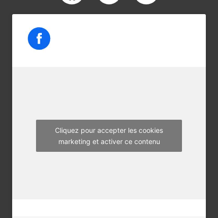
a
w
n
c
i
s
e
t
t
b
t
a
o
e
g
o
r
r
k
a
m
Cliquez pour accepter les cookies
marketing et activer ce contenu