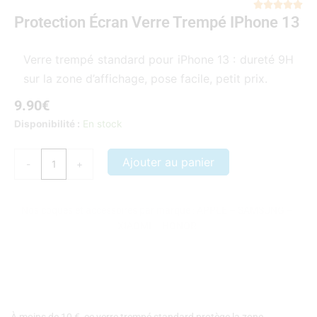
Not





Protection Écran Verre Trempé IPhone 13
5
sur
5
Verre trempé standard pour iPhone 13 : dureté 9H
sur la zone d’affichage, pose facile, petit prix.
9.90
€
quantité
Disponibilité :
En stock
de
Protection
Ajouter au panier
-
+
écran
verre
trempé
Nos coques et accessoires par marque :
APPLE
–
SAMSUNG
–
iPhone
XIAOMI
–
HONOR
13
À moins de 10 €, ce verre trempé standard protège la zone