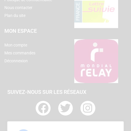
Nous contacter
Plan du site
MON ESPACE
Mon compte
Mes commandes
Déconnexion
SUIVEZ-NOUS SUR LES RÉSEAUX
F
T
I
a
w
n
c
i
s