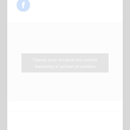
e
t
t
b
t
a
o
e
g
o
r
r
k
a
m
Cliquez pour accepter les cookies
marketing et activer ce contenu