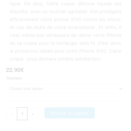
ligne. De plus, Cette coque silicone liquide est
discrète, avec un toucher agréable. Elle protègera
efficacement votre Iphone X/XS contre les chocs,
en cas de chute de votre smartphone . Et enfin, Il
n’est même pas nécessaire de retirer votre iPhone
de sa coque pour le recharger sans fil. C’est donc
la protection idéale pour votre iPhone X/XS. Cette
coque vous donnera entière satisfaction.
22.90
€
quantité
Couleur
de
Flap
iPhone
X/XS
Cover
Ajouter au panier
-
+
Luxe
Nos coques et accessoires par marque :
APPLE
–
SAMSUNG
–