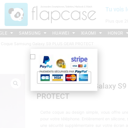
Tu vois l
Plus que
2
GLE
SAMSUNG
HUAWEI
XIAOMI
HONOR
 Coque Samsung Galaxy S9 PLUS GEAR PROTECT
Coque Samsung Galaxy S9
PROTECT
Cette coque au design simple, vous offre une
pour votre téléphone. Entièrement en silicone,
une sécurité supplémentaire sur votre écran ai