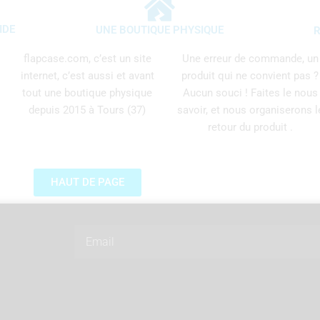
IDE
UNE BOUTIQUE PHYSIQUE
R
flapcase.com, c’est un site
Une erreur de commande, un
internet, c’est aussi et avant
produit qui ne convient pas ?
tout une boutique physique
Aucun souci ! Faites le nous
depuis 2015 à Tours (37)
savoir, et nous organiserons l
retour du produit .
HAUT DE PAGE
Email