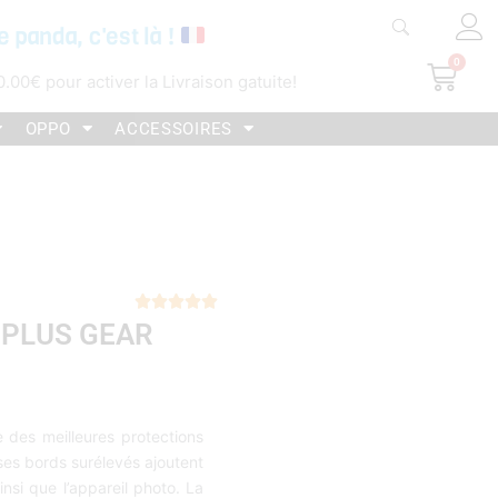
e panda, c'est là !
0
Pani
0.00
€
pour activer la Livraison gatuite!
OPPO
ACCESSOIRES
Noté





 PLUS GEAR
5
sur
5
 des meilleures protections
 ses bords surélevés ajoutent
nsi que l’appareil photo. La