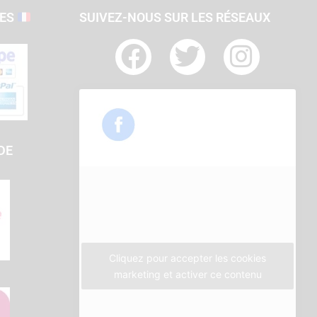
SES
SUIVEZ-NOUS SUR LES RÉSEAUX
F
T
I
a
w
n
c
i
s
e
t
t
b
t
a
DE
o
e
g
o
r
r
k
a
m
Cliquez pour accepter les cookies
marketing et activer ce contenu