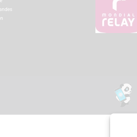
e
andes
on