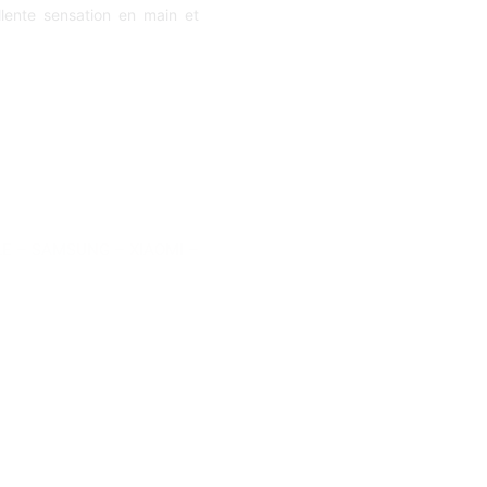
llente sensation en main et
LE
–
SAMSUNG
–
XIAOMI
–