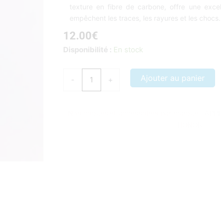
texture en fibre de carbone, offre une exce
empêchent les traces, les rayures et les chocs.
12.00
€
quantité
Disponibilité :
En stock
de
Coque
Ajouter au panier
-
+
Samsung
Galaxy
S9
Nos coques et accessoires par marque :
APP
PLUS
HONOR
GEAR
PROTECT