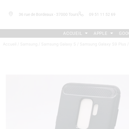
36 rue de Bordeaux - 37000 Tours
09 51 11 52 69
ACCUEIL
APPLE
GOO
Accueil
/
Samsung
/
Samsung Galaxy S
/
Samsung Galaxy S9 Plus
/