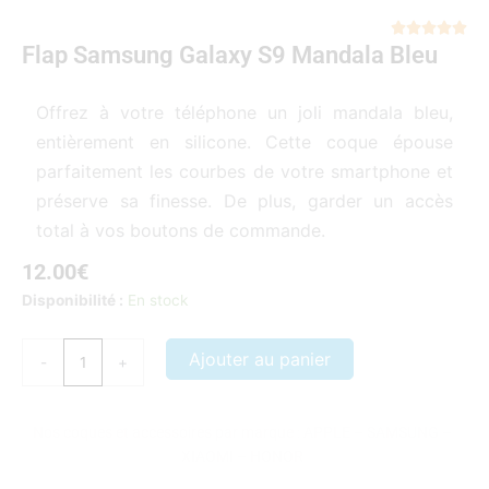
Not





Flap Samsung Galaxy S9 Mandala Bleu
5
sur
5
Offrez à votre téléphone un joli mandala bleu,
entièrement en silicone. Cette coque épouse
parfaitement les courbes de votre smartphone et
préserve sa finesse. De plus, garder un accès
total à vos boutons de commande.
12.00
€
quantité
Disponibilité :
En stock
de
Flap
Ajouter au panier
-
+
Samsung
Galaxy
S9
Nos coques et accessoires par marque :
APPLE
–
SAMSUNG
–
Mandala
XIAOMI
–
HONOR
Bleu