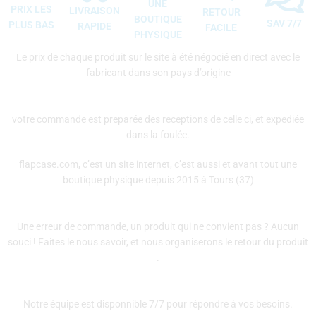
UNE
PRIX LES
LIVRAISON
RETOUR
BOUTIQUE
SAV 7/7
PLUS BAS
RAPIDE
FACILE
PHYSIQUE
Le prix de chaque produit sur le site à été négocié en direct avec le
fabricant dans son pays d’origine
votre commande est preparée des receptions de celle ci, et expediée
dans la foulée.
flapcase.com, c’est un site internet, c’est aussi et avant tout une
boutique physique depuis 2015 à Tours (37)
Une erreur de commande, un produit qui ne convient pas ? Aucun
souci ! Faites le nous savoir, et nous organiserons le retour du produit
.
Notre équipe est disponnible 7/7 pour répondre à vos besoins.